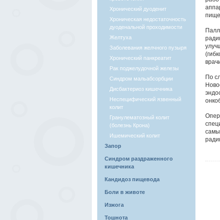
аппа
Хронический дуоденит
пище
Хроническая недостаточность
дуоденальной проходимости
Палл
Желтуха
ради
улуч
Заболевания желчного пузыря
(гиб
Хронический панкреатит
врач
Рак поджелудочной железы
По с
Синдром мальабсорбции
Ново
Дисбактериоз кишечника
эндо
Неспецифический язвенный
онко
колит
Опер
Гранулематозный колит
спец
(болезнь Крона)
самы
Ишемический колит
ради
Запор
Синдром раздраженного
кишечника
Кандидоз пищевода
Боли в животе
Изжога
Тошнота