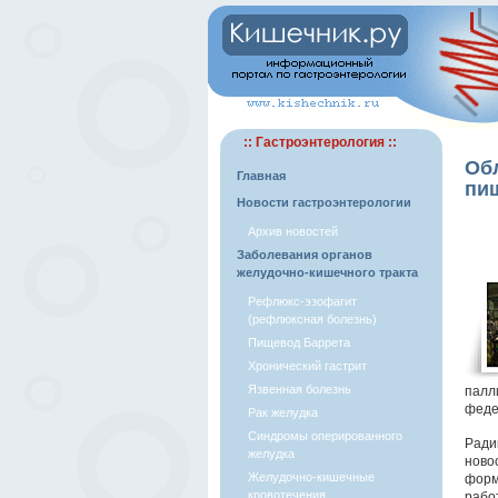
:: Гастроэнтерология ::
Об
Главная
пи
Новости гастроэнтерологии
Архив новостей
Заболевания органов
желудочно-кишечного тракта
Рефлюкс-эзофагит
(рефлюксная болезнь)
Пищевод Баррета
Хронический гастрит
Язвенная болезнь
палл
феде
Рак желудка
Синдромы оперированного
Ради
желудка
ново
Желудочно-кишечные
форм
кровотечения
рабо