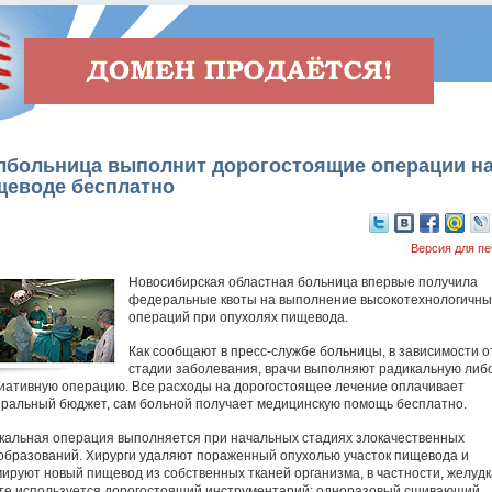
лбольница выполнит дорогостоящие операции н
щеводе бесплатно
Версия для пе
Новосибирская областная больница впервые получила
федеральные квоты на выполнение высокотехнологичны
операций при опухолях пищевода.
Как сообщают в пресс-службе больницы, в зависимости о
стадии заболевания, врачи выполняют радикальную либ
иативную операцию. Все расходы на дорогостоящее лечение оплачивает
ральный бюджет, сам больной получает медицинскую помощь бесплатно.
кальная операция выполняется при начальных стадиях злокачественных
образований. Хирурги удаляют пораженный опухолью участок пищевода и
ируют новый пищевод из собственных тканей организма, в частности, желудк
те используется дорогостоящий инструментарий: одноразовый сшивающий