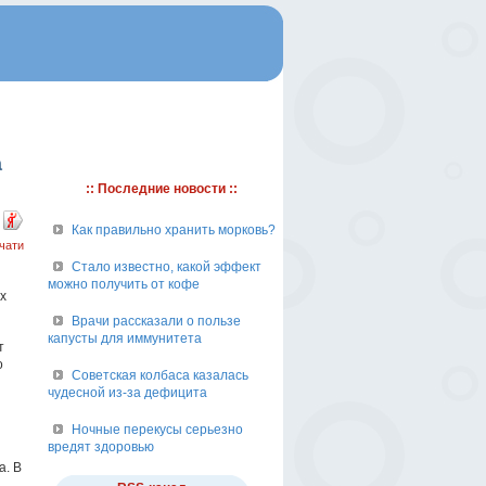
а
:: Последние новости ::
Как правильно хранить морковь?
чати
Стало известно, какой эффект
можно получить от кофе
х
Врачи рассказали о пользе
капусты для иммунитета
т
о
Советская колбаса казалась
чудесной из-за дефицита
Ночные перекусы серьезно
вредят здоровью
а. В