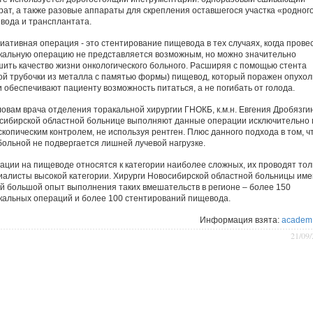
рат, а также разовые аппараты для скрепления оставшегося участка «родног
вода и трансплантата.
иативная операция - это стентирование пищевода в тех случаях, когда прове
кальную операцию не представляется возможным, но можно значительно
шить качество жизни онкологического больного. Расширяя с помощью стента
кой трубочки из металла с памятью формы) пищевод, который поражен опухол
и обеспечивают пациенту возможность питаться, а не погибать от голода.
ловам врача отделения торакальной хирургии ГНОКБ, к.м.н. Евгения Дробязгин
сибирской областной больнице выполняют данные операции исключительно 
скопическим контролем, не используя рентген. Плюс данного подхода в том, ч
больной не подвергается лишней лучевой нагрузке.
ации на пищеводе относятся к категории наиболее сложных, их проводят тол
иалисты высокой категории. Хирурги Новосибирской областной больницы им
й большой опыт выполнения таких вмешательств в регионе – более 150
кальных операций и более 100 стентирований пищевода.
Информация взята:
academ.
21/09