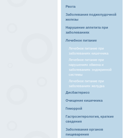
Рвота
Заболевания поджелудочной
железы
Нарушение аппетита при
заболеваниях
Лечебное питание
Лечебное питание при
заболеваниях кишечника
Лечебное питание при
нарушениях обмена и
заболеваниях эндокринной
системы
Лечебное питание при
заболеваниях желудка
Дисбактериоз
Очищение кишечника
Геморрой
Гастроэнтерология, краткие
сведения
Заболевания органов
пищеварения