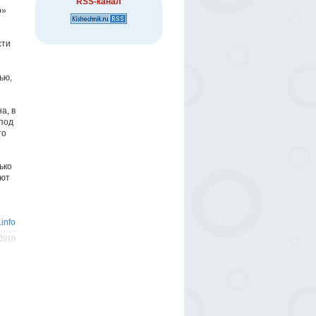
RSS-канал
о»
сти
ью,
а, в
под
то
ько
еют
info
/2010