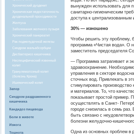
вынужден использовать для п
Хронический дуоденит
санитарно-гигиеническим тре
Хроническая недостаточность
дуоденальной проходимости
доступа к централизованным 
Желтуха
30% — изношено
Заболевания желчного пузыря
Хронический панкреатит
Чтобы решить эту проблему, 
Рак поджелудочной железы
программа «Чистая вода». О 
Синдром мальабсорбции
заместитель председателя Со
Дисбактериоз кишечника
Неспецифический язвенный
— Программа затрагивает и эк
колит
здравоохранение. Необходимо
Гранулематозный колит
управления в секторе водосна
(болезнь Крона)
сточных вод. Привлекать в эт
Ишемический колит
стимулировать производство 
Запор
и материалов. То, что качест
показывает простой пример. П
Синдром раздраженного
кишечника
осуществлять в Санкт- Петерб
городе снизилась в семь раз.
Кандидоз пищевода
быть связано с неудовлетвори
Боли в животе
болезни желудочно-кишечного 
Изжога
Одна из основных проблем в 
Тошнота