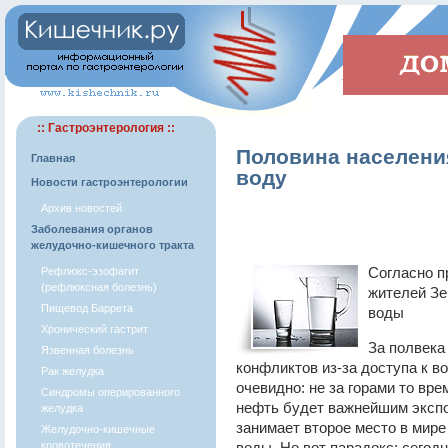
:: Гастроэнтерология ::
Половина населени
Главная
воду
Новости гастроэнтерологии
Архив новостей
Заболевания органов
желудочно-кишечного тракта
Согласно п
Рефлюкс-эзофагит
(рефлюксная болезнь)
жителей Зе
Пищевод Баррета
воды
Хронический гастрит
За полвека
Язвенная болезнь
конфликтов из-за доступа к в
Рак желудка
очевидно: не за горами то вре
Синдромы оперированного
нефть будет важнейшим экспо
желудка
занимает второе место в мире
Желудочно-кишечные
кровотечения
воды. Но вот парадокс: сегод