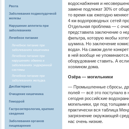
водоснабжения и несовершенс
Рвота
замене подлежат 30% от обще
Заболевания поджелудочной
то время как ежегодно меняют
железы
4 км водопроводных сетей про
Нарушение аппетита при
Отдельная проблема — с очис
заболеваниях
представила заключение о не
фильтра, которую якобы хотел
Лечебное питание
шумиха. Но заключение комисс
Лечебное питание при
вода». На самом деле конкре
заболеваниях кишечника
в ней вообще не упоминаются.
Лечебное питание при
оборудование ставить. А если
нарушениях обмена и
заболеваниях эндокринной
хозяином дома.
системы
Лечебное питание при
Озёра — могильники
заболеваниях желудка
— Промышленные сбросы, дре
Дисбактериоз
полей — всё это поступало в 
Очищение кишечника
сегодня российские водохран
Геморрой
могильники, где под толщами 
Гастроэнтерология, краткие
практически вся таблица Мен
сведения
загрязнение окружающей среды
нас очень низкие.
Заболевания органов
пищеварения