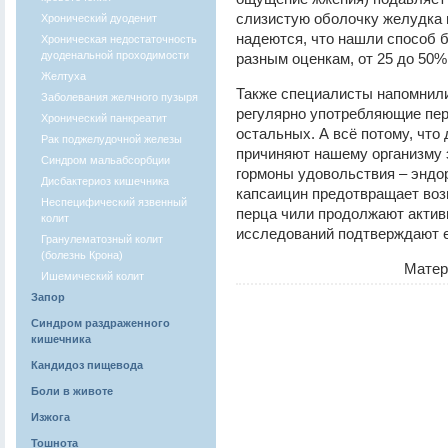
слизистую оболочку желудка 
Хронический дуоденит
надеются, что нашли способ б
Хроническая недостаточность
дуоденальной проходимости
разным оценкам, от 25 до 50
Желтуха
Также специалисты напомнили 
Заболевания желчного пузыря
регулярно употребляющие пер
Хронический панкреатит
остальных. А всё потому, что
Рак поджелудочной железы
причиняют нашему организму 
Синдром мальабсорбции
гормоны удовольствия – эндо
Дисбактериоз кишечника
капсаицин предотвращает воз
Неспецифический язвенный
перца чили продолжают активн
колит
исследований подтверждают е
Гранулематозный колит
(болезнь Крона)
Матер
Ишемический колит
Запор
Синдром раздраженного
кишечника
Кандидоз пищевода
Боли в животе
Изжога
Тошнота