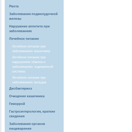
Рвота
Заболевания поджелудочной
железы
Нарушение аппетита при
заболеваниях
Лечебное питание
Лечебное питание при
заболеваниях кишечника
Лечебное питание при
нарушениях обмена и
заболеваниях эндокринной
системы
Лечебное питание при
заболеваниях желудка
Дисбактериоз
Очищение кишечника
Геморрой
Гастроэнтерология, краткие
сведения
Заболевания органов
пищеварения