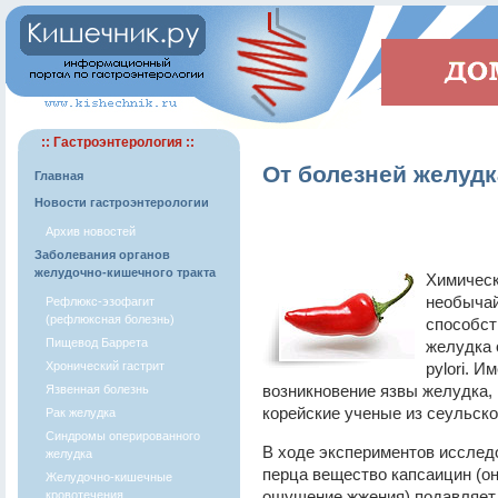
:: Гастроэнтерология ::
От болезней желудк
Главная
Новости гастроэнтерологии
Архив новостей
Заболевания органов
желудочно-кишечного тракта
Химичес
необычай
Рефлюкс-эзофагит
(рефлюксная болезнь)
способст
Пищевод Баррета
желудка 
Хронический гастрит
pylori. 
возникновение язвы желудка, 
Язвенная болезнь
корейские ученые из сеульско
Рак желудка
Синдромы оперированного
В ходе экспериментов исслед
желудка
перца вещество капсаицин (о
Желудочно-кишечные
ощущение жжения) подавляет с
кровотечения