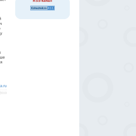
RSS-канал
й
ч
е
ду
х
ьше
ия
a.ru
/2010