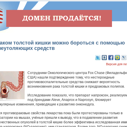
раком толстой кишки можно бороться с помощью
леутоляющих средств
Версия для пе
Сотрудники Онкологического центра Fox Chase (Филадельфи
США) нашли подтверждение тому, что нестероидные
противовоспалительные средства снижают вероятность
возникновения рака толстой кишки и предраковых полипов.
Исследование показало, что препарат напроксен, реализуе
под брендами Aleve, Anaprox и Naprosyn, блокирует
кулярные изменения, приводящие к развитию онконедуга.
тя противораковые свойства лекарства пока были протестированы только в
ратории на мышах, учёные пришли к выводу, что в подавлении развития
ачественных опухолей в толстой кишке более эффективна исследованная им
а напроксена (NO-naproxen), чем стандартная. Более того, NO-naproxen сни