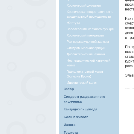
проя
Хронический дуоденит
нест
Хроническая недостаточность
дуоденальной проходимости
Рак 
Желтуха
смер
чело
Заболевания желчного пузыря
деся
Хронический панкреатит
от р
Рак поджелудочной железы
По п
Синдром мальабсорбции
пока
Дисбактериоз кишечника
стад
Неспецифический язвенный
курит
колит
рака
Гранулематозный колит
Эльв
(болезнь Крона)
Ишемический колит
Запор
Синдром раздраженного
кишечника
Кандидоз пищевода
Боли в животе
Изжога
Тошнота