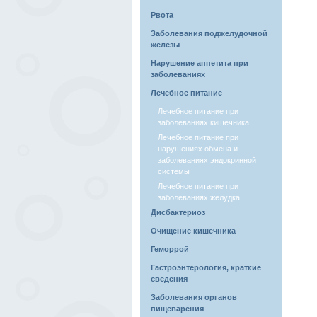
Рвота
Заболевания поджелудочной
железы
Нарушение аппетита при
заболеваниях
Лечебное питание
Лечебное питание при
заболеваниях кишечника
Лечебное питание при
нарушениях обмена и
заболеваниях эндокринной
системы
Лечебное питание при
заболеваниях желудка
Дисбактериоз
Очищение кишечника
Геморрой
Гастроэнтерология, краткие
сведения
Заболевания органов
пищеварения