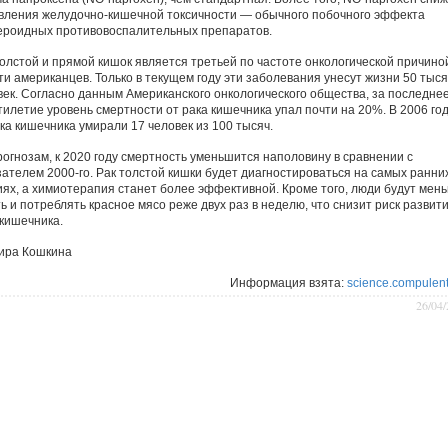
вления желудочно-кишечной токсичности — обычного побочного эффекта
ероидных противовоспалительных препаратов.
толстой и прямой кишок является третьей по частоте онкологической причино
ти американцев. Только в текущем году эти заболевания унесут жизни 50 тыся
век. Согласно данным Американского онкологического общества, за последне
тилетие уровень смертности от рака кишечника упал почти на 20%. В 2006 го
ака кишечника умирали 17 человек из 100 тысяч.
рогнозам, к 2020 году смертность уменьшится наполовину в сравнении с
зателем 2000-го. Рак толстой кишки будет диагностироваться на самых ранни
иях, а химиотерапия станет более эффективной. Кроме того, люди будут мен
ь и потреблять красное мясо реже двух раз в неделю, что снизит риск развит
 кишечника.
ира Кошкина
Информация взята:
science.compulent
26/04