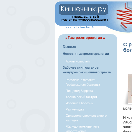
:: Гастроэнтерология ::
С 
Главная
бо
Новости гастроэнтерологии
Архив новостей
Заболевания органов
желудочно-кишечного тракта
Рефлюкс-эзофагит
(рефлюксная болезнь)
Пищевод Баррета
Хронический гастрит
Язвенная болезнь
моле
Рак желудка
Синдромы оперированного
И хо
желудка
лабо
Желудочно-кишечные
злок
кровотечения
форм