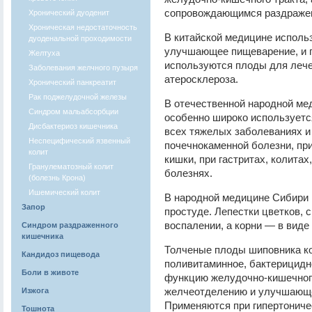
сопровождающимся раздражен
Хронический дуоденит
Хроническая недостаточность
В китайской медицине использ
дуоденальной проходимости
улучшающее пищеварение, и п
Желтуха
используются плоды для лечен
Заболевания желчного пузыря
атеросклероза.
Хронический панкреатит
Рак поджелудочной железы
В отечественной народной ме
Синдром мальабсорбции
особенно широко используетс
Дисбактериоз кишечника
всех тяжелых заболеваниях и 
Неспецифический язвенный
почечнокаменной болезни, пр
колит
кишки, при гастритах, колитах
Гранулематозный колит
болезнях.
(болезнь Крона)
Ишемический колит
В народной медицине Сибири
Запор
простуде. Лепестки цветков, 
воспалении, а корни — в виде
Синдром раздраженного
кишечника
Толченые плоды шиповника ко
Кандидоз пищевода
поливитаминное, бактерицидн
Боли в животе
функцию желудочно-кишечног
желчеотделению и улучшающе
Изжога
Применяются при гипертоничес
Тошнота