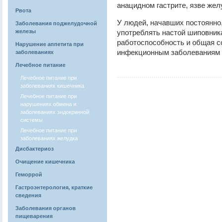
анацидном гастрите, язве жел
Рвота
У людей, начавших постоянно
Заболевания поджелудочной
железы
употреблять настой шиповник
работоспособность и общая с
Нарушение аппетита при
инфекционным заболеваниям (
заболеваниях
Лечебное питание
Лечебное питание при
заболеваниях кишечника
Лечебное питание при
нарушениях обмена и
заболеваниях эндокринной
системы
Лечебное питание при
заболеваниях желудка
Дисбактериоз
Очищение кишечника
Геморрой
Гастроэнтерология, краткие
сведения
Заболевания органов
пищеварения