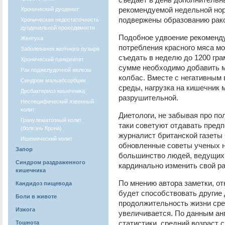
рекомендуемой недельной нор
Хронический дуоденит
подвержены образованию рако
Хроническая недостаточность
дуоденальной проходимости
Подобное удвоение рекоменду
Желтуха
потребления красного мяса мо
Заболевания желчного пузыря
съедать в неделю до 1200 гра
Хронический панкреатит
сумме необходимо добавить м
Рак поджелудочной железы
колбас. Вместе с негативным
Синдром мальабсорбции
среды, нагрузка на кишечник 
Дисбактериоз кишечника
разрушительной.
Неспецифический язвенный
колит
Диетологи, не забывая про по
Гранулематозный колит
таки советуют отдавать пред
(болезнь Крона)
журналист британской газеты 
Ишемический колит
обновленные советы ученых н
Запор
большинство людей, ведущих 
Синдром раздраженного
кардинально изменить свой ра
кишечника
По мнению автора заметки, от
Кандидоз пищевода
будет способствовать другие
Боли в животе
продолжительность жизни сре
Изжога
увеличивается. По данным ан
статистики, средний возраст 
Тошнота