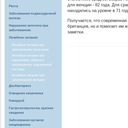
для женщин - 82 года. Для сра
Рвота
находились на уровне в 71 год
Заболевания поджелудочной
железы
Получается, что современная 
Нарушение аппетита при
британцев, но и помогает им 
заболеваниях
заметки.
Лечебное питание
Лечебное питание при
заболеваниях кишечника
Лечебное питание при
нарушениях обмена и
заболеваниях эндокринной
системы
Лечебное питание при
заболеваниях желудка
Дисбактериоз
Очищение кишечника
Геморрой
Гастроэнтерология, краткие
сведения
Заболевания органов
пищеварения