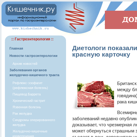
:: Гастроэнтерология ::
Диетологи показали
Главная
красную карточку
Новости гастроэнтерологии
Архив новостей
Заболевания органов
желудочно-кишечного тракта
Британск
Рефлюкс-эзофагит
(рефлюксная болезнь)
между бл
Пищевод Баррета
говядина
Хронический гастрит
рака киш
Язвенная болезнь
Всемирны
Рак желудка
заболеваний недавно опублико
Синдромы оперированного
доказывает, что чрезмерная 
желудка
может обернуться страшным з
Желудочно-кишечные
кровотечения
съедает в день дополнительн