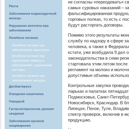
не согласны «переодевать» с
Рвота
самых суровых наказаний – за
фальсифицированная продукц
Заболевания поджелудочной
железы
торговых полках, то есть с п
будут расторгать договоры.
Нарушение аппетита при
заболеваниях
Помимо этого результаты мон
Лечебное питание
службу по надзору в сфере з
Лечебное питание при
человека, а также в Федерал
заболеваниях кишечника
кстати, уже возбудила 9 дел 
Лечебное питание при
законодательства в семи реги
нарушениях обмена и
стартовала этим летом после 
заболеваниях эндокринной
регламент на молоко и молоч
системы
допустимые объемы использов
Лечебное питание при
заболеваниях желудка
Контрольные закупки проводил
Дисбактериоз
ларьках и палатках пятнадцат
Очищение кишечника
Подмосковье, Санкт-Петербур
Геморрой
Новосибирск, Краснодар. В б
Липецке, Пензе, Туле, Владив
Гастроэнтерология, краткие
сведения
спектр проверок, включив в м
продукцию.
Заболевания органов
пищеварения