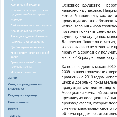
Основное нарушение – несоот
Хронический дуоденит
написано на упаковке. Наприм
Хроническая недостаточность
дуоденальной проходимости
который наполовину состоит и
Желтуха
продукция должна обозначать
Заболевания желчного пузыря
использования жиров тропиче
позволяет снизить цену, но по
Хронический панкреатит
сгущенку или сгущенное моло
Рак поджелудочной железы
Даниленко. Также он отметил,
Синдром мальабсорбции
жиров вызвано не желанием 
Дисбактериоз кишечника
продукт, а соблазном получит
Неспецифический язвенный
жиры в 4-5 раз дешевле нату
колит
Гранулематозный колит
За первые девять месяц 2010 
(болезнь Крона)
2009-го ввоз тропических жиро
Ишемический колит
сравнении с 2010 годом импор
Запор
цифры довольно показательн
Синдром раздраженного
продукции, считают эксперты
кишечника
Ассоциации компаний розничн
Кандидоз пищевода
президиума ассоциации Илья 
Боли в животе
производителей, которые по
сменили маркировку своего то
Изжога
объемы продаж не сократилис
Тошнота