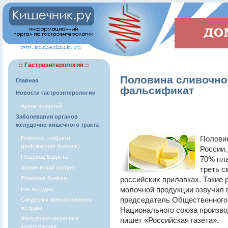
:: Гастроэнтерология ::
Половина сливочно
Главная
фальсификат
Новости гастроэнтерологии
Архив новостей
Заболевания органов
желудочно-кишечного тракта
Половин
Рефлюкс-эзофагит
(рефлюксная болезнь)
России,
Пищевод Баррета
70% пла
Хронический гастрит
треть с
Язвенная болезнь
российских прилавках. Такие 
молочной продукции озвучил 
Рак желудка
председатель Общественного 
Синдромы оперированного
желудка
Национального союза произво
Желудочно-кишечные
пишет «Российская газета».
кровотечения