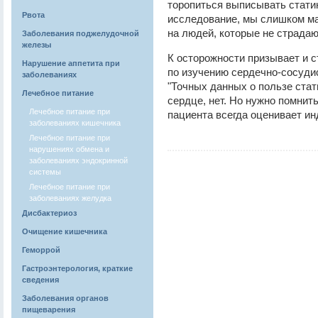
торопиться выписывать стати
Рвота
исследование, мы слишком ма
на людей, которые не страдают
Заболевания поджелудочной
железы
К осторожности призывает и 
Нарушение аппетита при
по изучению сердечно-сосуди
заболеваниях
"Точных данных о пользе ста
Лечебное питание
сердце, нет. Но нужно помнить
Лечебное питание при
пациента всегда оценивает инд
заболеваниях кишечника
Лечебное питание при
нарушениях обмена и
заболеваниях эндокринной
системы
Лечебное питание при
заболеваниях желудка
Дисбактериоз
Очищение кишечника
Геморрой
Гастроэнтерология, краткие
сведения
Заболевания органов
пищеварения