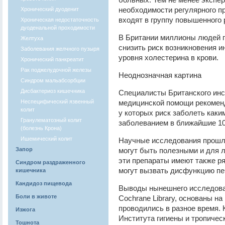
необходимости регулярного п
Хронический дуоденит
входят в группу повышенного 
Хроническая недостаточность
дуоденальной проходимости
В Британии миллионы людей г
Желтуха
снизить риск возникновения и
Заболевания желчного пузыря
уровня холестерина в крови.
Хронический панкреатит
Рак поджелудочной железы
Неоднозначная картина
Синдром мальабсорбции
Дисбактериоз кишечника
Специалисты Британского инс
Неспецифический язвенный
медицинской помощи рекомен
колит
у которых риск заболеть как
Гранулематозный колит
заболеванием в ближайшие 10
(болезнь Крона)
Ишемический колит
Научные исследования прошлы
Запор
могут быть полезными и для л
эти препараты имеют также р
Синдром раздраженного
могут вызвать дисфункцию пе
кишечника
Кандидоз пищевода
Выводы нынешнего исследова
Боли в животе
Cochrane Library, основаны на
проводились в разное время. 
Изжога
Института гигиены и тропичес
Тошнота