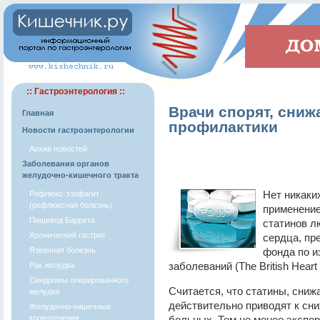
:: Гастроэнтерология ::
Врачи спорят, сниж
Главная
профилактики
Новости гастроэнтерологии
Архив новостей
Заболевания органов
желудочно-кишечного тракта
Нет никаки
Рефлюкс-эзофагит
(рефлюксная болезнь)
применени
Пищевод Баррета
статинов л
Хронический гастрит
сердца, пр
Язвенная болезнь
фонда по и
заболеваний (The British Heart 
Рак желудка
Синдромы оперированного
Считается, что статины, сниж
желудка
действительно приводят к сн
Желудочно-кишечные
кровотечения
больных. Тем не менее экспе