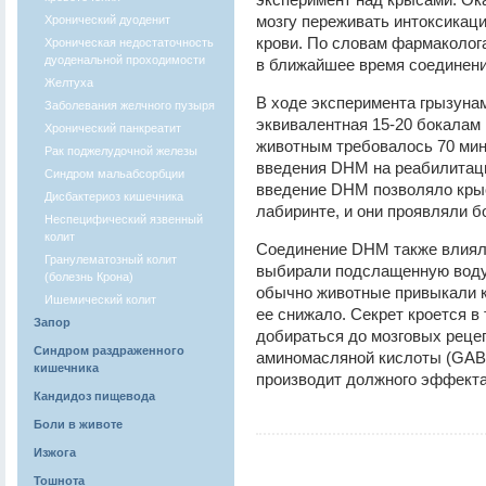
мозгу переживать интоксикаци
Хронический дуоденит
крови. По словам фармаколог
Хроническая недостаточность
дуоденальной проходимости
в ближайшее время соединени
Желтуха
В ходе эксперимента грызунам
Заболевания желчного пузыря
эквивалентная 15-20 бокалам 
Хронический панкреатит
животным требовалось 70 мину
Рак поджелудочной железы
введения DHM на реабилитаци
Синдром мальабсорбции
введение DHM позволяло крыс
Дисбактериоз кишечника
лабиринте, и они проявляли 
Неспецифический язвенный
колит
Соединение DHM также влиял
Гранулематозный колит
выбирали подслащенную воду, 
(болезнь Крона)
обычно животные привыкали к
Ишемический колит
ее снижало. Секрет кроется в
Запор
добираться до мозговых реце
Синдром раздраженного
аминомасляной кислоты (GABA)
кишечника
производит должного эффекта
Кандидоз пищевода
Боли в животе
Изжога
Тошнота