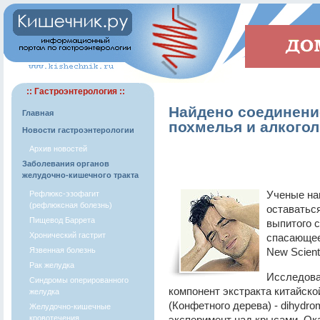
:: Гастроэнтерология ::
Найдено соединени
Главная
похмелья и алкого
Новости гастроэнтерологии
Архив новостей
Заболевания органов
желудочно-кишечного тракта
Ученые на
Рефлюкс-эзофагит
(рефлюксная болезнь)
оставатьс
Пищевод Баррета
выпитого 
Хронический гастрит
спасающее
Язвенная болезнь
New Scienti
Рак желудка
Исследова
Синдромы оперированного
компонент экстракта китайско
желудка
(Конфетного дерева) - dihydro
Желудочно-кишечные
кровотечения
эксперимент над крысами. Ока