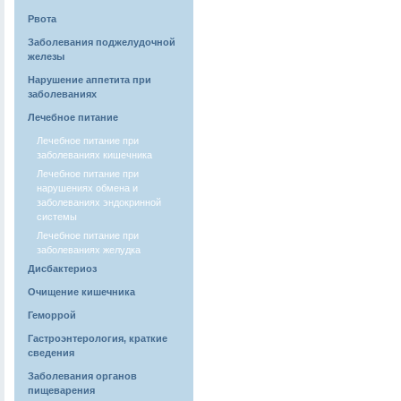
Рвота
Заболевания поджелудочной
железы
Нарушение аппетита при
заболеваниях
Лечебное питание
Лечебное питание при
заболеваниях кишечника
Лечебное питание при
нарушениях обмена и
заболеваниях эндокринной
системы
Лечебное питание при
заболеваниях желудка
Дисбактериоз
Очищение кишечника
Геморрой
Гастроэнтерология, краткие
сведения
Заболевания органов
пищеварения