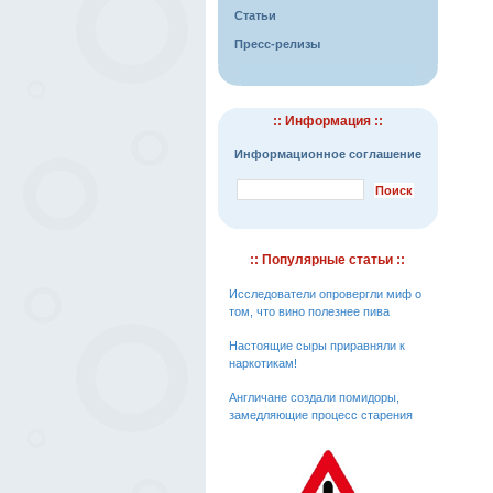
Статьи
Пресс-релизы
:: Информация ::
Информационное соглашение
:: Популярные статьи ::
Исследователи опровергли миф о
том, что вино полезнее пива
Настоящие сыры приравняли к
наркотикам!
Англичане создали помидоры,
замедляющие процесс старения