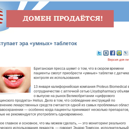
тупает эра «умных» таблеток
Версия для пе
Британская пресса шумит о том, что в скором времени
пациенты смогут приобрести «умные» таблетки с датчик
контроля их использования.
13 января калифорнийская компания Proteus Biomedical 
сотрудничестве с аптечной сетью Lloydspharmacy объяв
о выпуске на рынок Великобритании «цифрового
цинского продукта» Helius. Дело в том, что соблюдение инструкций по
енению лекарственных средств считается одной из самых проблемных облас
равоохранении — особенно когда пациенты принимают несколько препаратов,
рые не рекомендуется употреблять одновременно.
ое главное и основное, что мы можем сделать, — это мониторинг реального
ческого использования лекарств, — говорит Эндрю Томпсон, исполнительный