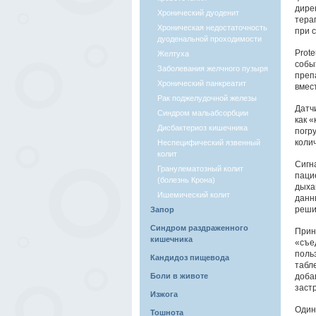
дире
Хронический дуоденит
тера
Хроническая недостаточность
при 
дуоденальной проходимости
Prot
Желтуха
собы
Заболевания желчного пузыря
преп
Хронический панкреатит
вмес
Рак поджелудочной железы
Датч
Синдром мальабсорбции
как 
Дисбактериоз кишечника
погр
коли
Неспецифический язвенный
колит
Сигн
Гранулематозный колит
паци
(болезнь Крона)
дыха
Ишемический колит
данн
решит
Запор
Синдром раздраженного
Прин
кишечника
«съе
поль
Кандидоз пищевода
табл
Боли в животе
доба
заст
Изжога
Один
Тошнота