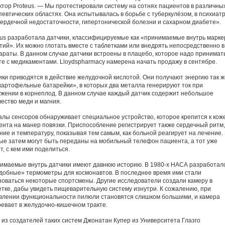
ктор Proteus. — Мы протестировали систему на сотнях пациентов в различны
певтических областях. Она испытывалась в борьбе с туберкулёзом, в психиатр
сердечной недостаточности, гипертонической болезни и сахарном диабете».
eus разработала датчики, классифицируемые как «принимаемые внутрь марк
тий». Их можно глотать вместе с таблетками или внедрять непосредственно в
араты. В данном случае датчики встроены в плацебо, которое надо принимат
те с медикаментами. Lloydspharmacy намерена начать продажу в сентябре.
ики приводятся в действие желудочной кислотой. Они получают энергию так ж
«картофельные батарейки», в которых два металла генерируют ток при
ужении в корнеплод. В данном случае каждый датчик содержит небольшое
чество меди и магния.
алы сенсоров обнаруживает специальное устройство, которое крепится к кож
ента на манер повязки. Приспособление регистрирует также сердечный ритм,
ние и температуру, показывая тем самым, как больной реагирует на лечение.
ые затем могут быть переданы на мобильный телефон пациента, а тот уже
, с кем ими поделиться.
имаемые внутрь датчики имеют давнюю историю. В 1980-х НАСА разработал
добные» термометры для космонавтов. В последнее время ими стали
зоваться некоторые спортсмены. Другие исследователи создали камеру в
етке, дабы увидеть пищеварительную систему изнутри. К сожалению, при
влении функциональности пилюли становятся слишком большими, и камера
ревает в желудочно-кишечном тракте.
 из создателей таких систем Джонатан Купер из Университета Глазго