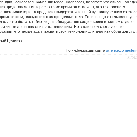
ландия), основатель компании Mode Diagnostics, полагает, что описанная зде
нка представляет интерес. В то же время он отмечает, что технологиям
реннего мониторинга предстоит выдержать сильнейшую конкуренцию со стор
орных систем, находящихся за пределами тела. Его исследовательская групп
лась разработать таблетки для обнаружения следов крови в нижнем отделе
той кишки для выявления рака кишечника. Но в конечном счёте учёные
ружили, что проще адаптировать свои технологии для анализа образцов стул
рий Целиков
По информации сайта
science.compulent
31/01