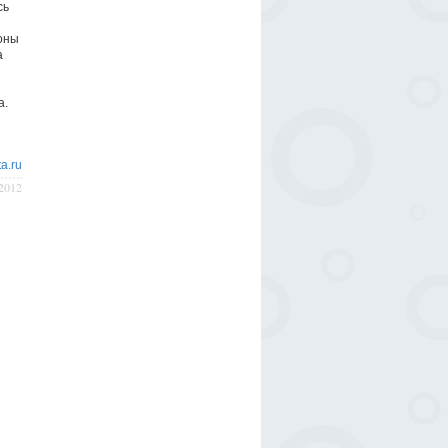
сь
оны
а
а.
a.ru
/2012