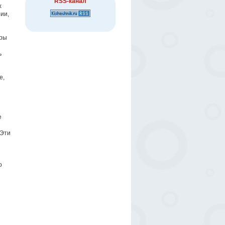
RSS-канал
х
ии,
еры
ь
е,
е
 Эти
о