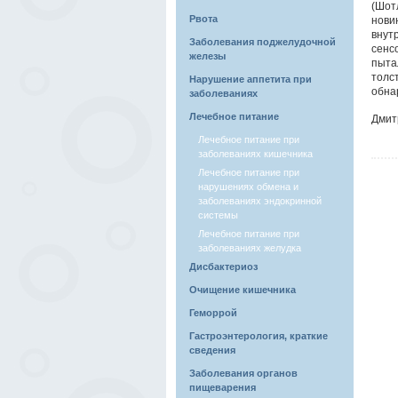
(Шот
Рвота
нови
внут
Заболевания поджелудочной
сенс
железы
пыта
толс
Нарушение аппетита при
обна
заболеваниях
Лечебное питание
Дмит
Лечебное питание при
заболеваниях кишечника
Лечебное питание при
нарушениях обмена и
заболеваниях эндокринной
системы
Лечебное питание при
заболеваниях желудка
Дисбактериоз
Очищение кишечника
Геморрой
Гастроэнтерология, краткие
сведения
Заболевания органов
пищеварения