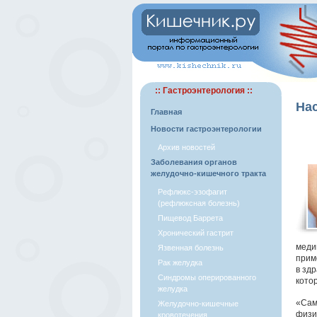
:: Гастроэнтерология ::
Нас
Главная
Новости гастроэнтерологии
Архив новостей
Заболевания органов
желудочно-кишечного тракта
Рефлюкс-эзофагит
(рефлюксная болезнь)
Пищевод Баррета
Хронический гастрит
меди
Язвенная болезнь
прим
Рак желудка
в зд
Синдромы оперированного
кото
желудка
«Сам
Желудочно-кишечные
физи
кровотечения