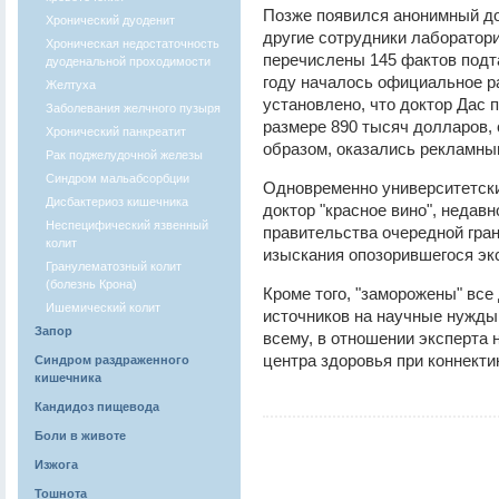
Позже появился анонимный до
Хронический дуоденит
другие сотрудники лаборатор
Хроническая недостаточность
перечислены 145 фактов подта
дуоденальной проходимости
году началось официальное р
Желтуха
установлено, что доктор Дас 
Заболевания желчного пузыря
размере 890 тысяч долларов, с
Хронический панкреатит
образом, оказались рекламным
Рак поджелудочной железы
Синдром мальабсорбции
Одновременно университетски
Дисбактериоз кишечника
доктор "красное вино", недав
Неспецифический язвенный
правительства очередной гра
колит
изыскания опозорившегося экс
Гранулематозный колит
(болезнь Крона)
Кроме того, "заморожены" все
Ишемический колит
источников на научные нужды 
Запор
всему, в отношении эксперта 
центра здоровья при коннекти
Синдром раздраженного
кишечника
Кандидоз пищевода
Боли в животе
Изжога
Тошнота