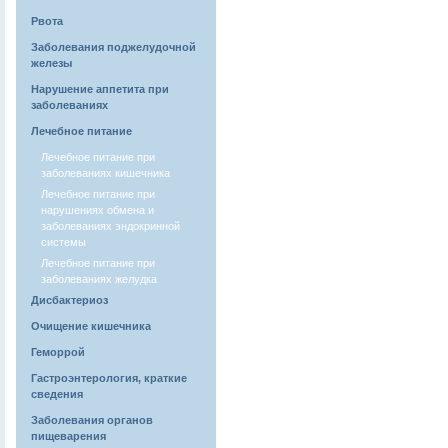
Рвота
Заболевания поджелудочной
железы
Нарушение аппетита при
заболеваниях
Лечебное питание
Лечебное питание при
заболеваниях кишечника
Лечебное питание при
нарушениях обмена и
заболеваниях эндокринной
системы
Лечебное питание при
заболеваниях желудка
Дисбактериоз
Очищение кишечника
Геморрой
Гастроэнтерология, краткие
сведения
Заболевания органов
пищеварения