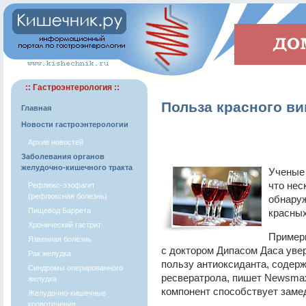
:: Гастроэнтерология ::
Польза красного в
Главная
Новости гастроэнтерологии
Архив новостей
Заболевания органов
желудочно-кишечного тракта
Ученые 
что нес
Рефлюкс-эзофагит
(рефлюксная болезнь)
обнаруж
Пищевод Баррета
красных
Хронический гастрит
Примерн
Язвенная болезнь
с доктором Дипасом Даса увер
Рак желудка
пользу антиоксиданта, содерж
Синдромы оперированного
ресвератрола, пишет Newsmax
желудка
компонент способствует заме
Желудочно-кишечные
кровотечения