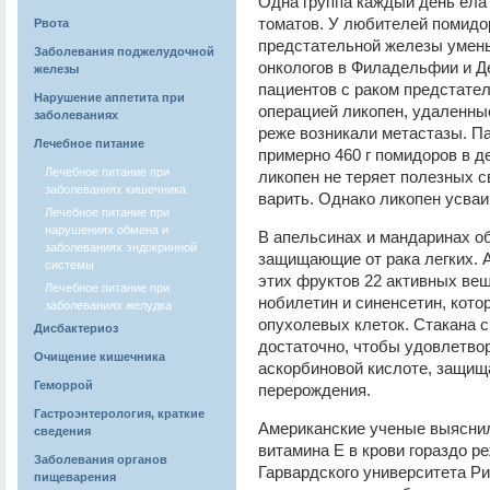
Одна группа каждый день ела 
томатов. У любителей помидо
Рвота
предстательной железы умен
Заболевания поджелудочной
онкологов в Филадельфии и Де
железы
пациентов с раком предстате
Нарушение аппетита при
операцией ликопен, удаленны
заболеваниях
реже возникали метастазы. П
Лечебное питание
примерно 460 г помидоров в д
Лечебное питание при
ликопен не теряет полезных с
заболеваниях кишечника
варить. Однако ликопен усваи
Лечебное питание при
нарушениях обмена и
В апельсинах и мандаринах о
заболеваниях эндокринной
защищающие от рака легких. 
системы
этих фруктов 22 активных вещ
Лечебное питание при
нобилетин и синенсетин, кот
заболеваниях желудка
опухолевых клеток. Стакана 
Дисбактериоз
достаточно, чтобы удовлетвор
Очищение кишечника
аскорбиновой кислоте, защищ
Геморрой
перерождения.
Гастроэнтерология, краткие
Американские ученые выясни
сведения
витамина Е в крови гораздо р
Заболевания органов
Гарвардского университета Ри
пищеварения