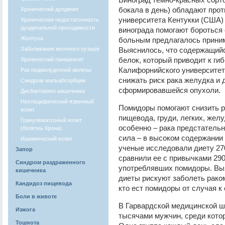
бокала в день) обладают прот
Хронический дуоденит
университета Кентукки (США) 
Хроническая недостаточность
дуоденальной проходимости
винограда помогают бороться 
Желтуха
больным предлагалось приним
Заболевания желчного пузыря
Выяснилось, что содержащийс
белок, который приводит к ги
Хронический панкреатит
Калифорнийского университет
Рак поджелудочной железы
снижать риск рака желудка и 
Синдром мальабсорбции
сформировавшейся опухоли.
Дисбактериоз кишечника
Неспецифический язвенный
Помидоры помогают снизить р
колит
пищевода, груди, легких, жел
Гранулематозный колит
особенно – рака предстательн
(болезнь Крона)
сила – в высоком содержании
Ишемический колит
ученые исследовали диету 27
Запор
сравнили ее с привычками 29
Синдром раздраженного
употреблявших помидоры. Вы
кишечника
диеты рискуют заболеть рако
Кандидоз пищевода
кто ест помидоры от случая к
Боли в животе
В Гарвардской медицинской шк
Изжога
тысячами мужчин, среди кото
Тошнота