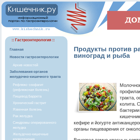
:: Гастроэнтерология ::
Продукты против ра
Главная
виноград и рыба
Новости гастроэнтерологии
Архив новостей
Заболевания органов
желудочно-кишечного тракта
Молочнок
Рефлюкс-эзофагит
(рефлюксная болезнь)
профилак
Пищевод Баррета
тракта, о
Хронический гастрит
колита. 
Язвенная болезнь
бактерии
кишечник
Рак желудка
кефире и йогурте антиканцер
Синдромы оперированного
желудка
органы пищеварения от онкол
Желудочно-кишечные
кровотечения
Виноград темно-красных сорто