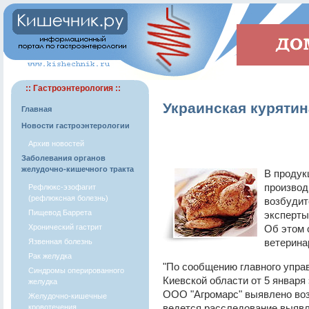
:: Гастроэнтерология ::
Украинская курятин
Главная
Новости гастроэнтерологии
Архив новостей
Заболевания органов
желудочно-кишечного тракта
В продук
производ
Рефлюкс-эзофагит
(рефлюксная болезнь)
возбудит
Пищевод Баррета
эксперты
Хронический гастрит
Об этом 
ветерина
Язвенная болезнь
Рак желудка
"По сообщению главного упра
Синдромы оперированного
Киевской области от 5 января
желудка
ООО "Агромарс" выявлено во
Желудочно-кишечные
ведется расследование выявл
кровотечения