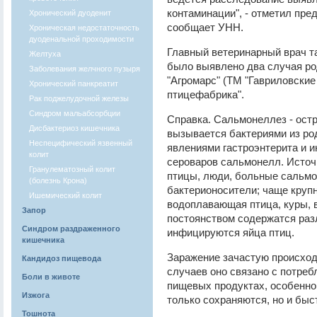
контаминации", - отметил пр
Хронический дуоденит
сообщает УНН.
Хроническая недостаточность
дуоденальной проходимости
Главный ветеринарный врач та
Желтуха
было выявлено два случая р
Заболевания желчного пузыря
"Агромарс" (ТМ "Гавриловски
Хронический панкреатит
птицефабрика".
Рак поджелудочной железы
Синдром мальабсорбции
Справка. Сальмонеллез - ост
Дисбактериоз кишечника
вызывается бактериями из род
Неспецифический язвенный
явлениями гастроэнтерита и и
колит
сероваров сальмонелл. Источ
Гранулематозный колит
птицы, люди, больные сальм
(болезнь Крона)
бактерионосители; чаще крупн
Ишемический колит
водоплавающая птица, куры, 
Запор
постоянством содержатся ра
Синдром раздраженного
инфицируются яйца птиц.
кишечника
Заражение зачастую происход
Кандидоз пищевода
случаев оно связано с потре
Боли в животе
пищевых продуктах, особенно
Изжога
только сохраняются, но и быс
Тошнота