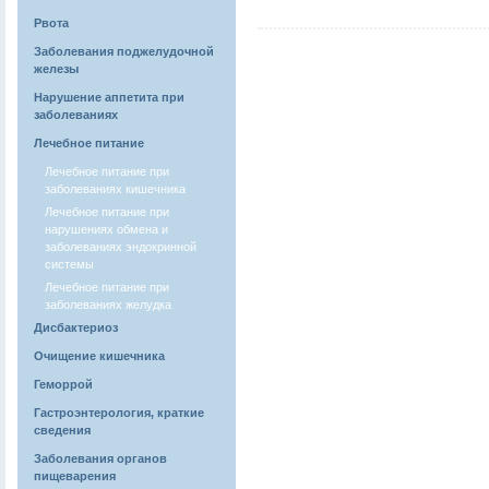
Рвота
Заболевания поджелудочной
железы
Нарушение аппетита при
заболеваниях
Лечебное питание
Лечебное питание при
заболеваниях кишечника
Лечебное питание при
нарушениях обмена и
заболеваниях эндокринной
системы
Лечебное питание при
заболеваниях желудка
Дисбактериоз
Очищение кишечника
Геморрой
Гастроэнтерология, краткие
сведения
Заболевания органов
пищеварения