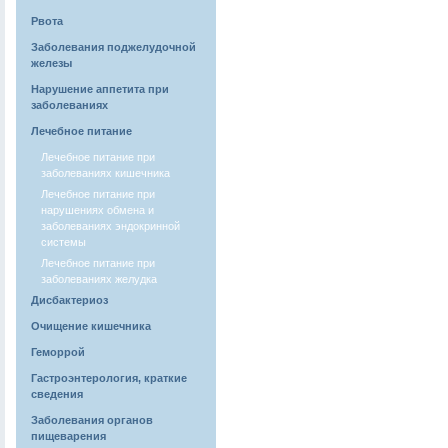
Рвота
Заболевания поджелудочной
железы
Нарушение аппетита при
заболеваниях
Лечебное питание
Лечебное питание при
заболеваниях кишечника
Лечебное питание при
нарушениях обмена и
заболеваниях эндокринной
системы
Лечебное питание при
заболеваниях желудка
Дисбактериоз
Очищение кишечника
Геморрой
Гастроэнтерология, краткие
сведения
Заболевания органов
пищеварения