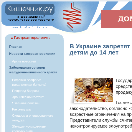
:: Гастроэнтерология ::
В Украине запретят
Главная
детям до 14 лет
Новости гастроэнтерологии
Архив новостей
Заболевания органов
желудочно-кишечного тракта
Государ
Рефлюкс-эзофагит
(рефлюксная болезнь)
средств
Пищевод Баррета
продажу
Хронический гастрит
Гослекс
Язвенная болезнь
законодательство, согласно 
Рак желудка
возрастные ограничения на пр
Синдромы оперированного
Представители службы считаю
желудка
неконтролируемое злоупотреб
Желудочно-кишечные
кровотечения