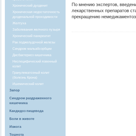
По мнению экспертов, введени
Хронический дуоденит
лекарственных препаратов ст
Хроническая недостаточность
прекращению немедикаментозн
дуоденальной проходимости
Желтуха
Заболевания желчного пузыря
Хронический панкреатит
Рак поджелудочной железы
Синдром мальабсорбции
Дисбактериоз кишечника
Неспецифический язвенный
колит
Гранулематозный колит
(болезнь Крона)
Ишемический колит
Запор
Синдром раздраженного
кишечника
Кандидоз пищевода
Боли в животе
Изжога
Тошнота