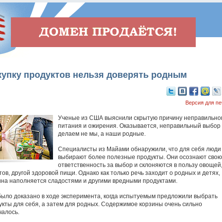
купку продуктов нельзя доверять родным
Версия для пе
Ученые из США выяснили скрытую причину неправильно
питания и ожирения. Оказывается, неправильный выбор
делаем не мы, а наши родные.
Специалисты из Майами обнаружили, что для себя люди
выбирают более полезные продукты. Они осознают свою
ответственность за выбор и склоняются в пользу овощей
ов, другой здоровой пищи. Однако как только речь заходит о родных и детях,
ина наполняется сладостями и другими вредными продуктами.
было доказано в ходе эксперимента, когда испытуемым предложили выбрать
укты для себя, а затем для родных. Содержимое корзины очень сильно
чалось.