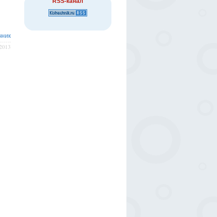
RSS-канал
чник
/2013