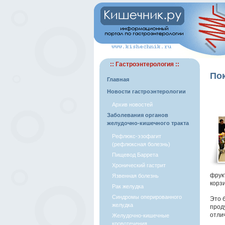
:: Гастроэнтерология ::
По
Главная
Новости гастроэнтерологии
Архив новостей
Заболевания органов
желудочно-кишечного тракта
Рефлюкс-эзофагит
(рефлюксная болезнь)
Пищевод Баррета
Хронический гастрит
фрукт
Язвенная болезнь
корз
Рак желудка
Синдромы оперированного
Это 
желудка
прод
отли
Желудочно-кишечные
кровотечения