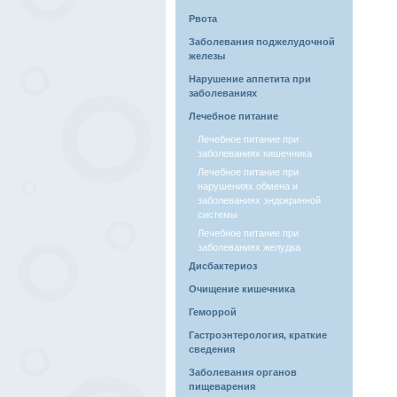
Рвота
Заболевания поджелудочной
железы
Нарушение аппетита при
заболеваниях
Лечебное питание
Лечебное питание при
заболеваниях кишечника
Лечебное питание при
нарушениях обмена и
заболеваниях эндокринной
системы
Лечебное питание при
заболеваниях желудка
Дисбактериоз
Очищение кишечника
Геморрой
Гастроэнтерология, краткие
сведения
Заболевания органов
пищеварения