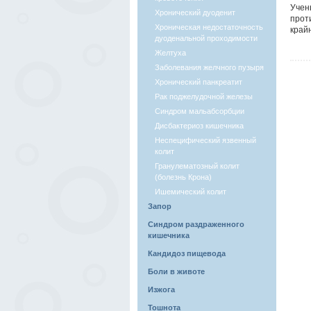
Учен
Хронический дуоденит
прот
Хроническая недостаточность
край
дуоденальной проходимости
Желтуха
Заболевания желчного пузыря
Хронический панкреатит
Рак поджелудочной железы
Синдром мальабсорбции
Дисбактериоз кишечника
Неспецифический язвенный
колит
Гранулематозный колит
(болезнь Крона)
Ишемический колит
Запор
Синдром раздраженного
кишечника
Кандидоз пищевода
Боли в животе
Изжога
Тошнота