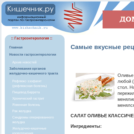
:: Гастроэнтерология ::
Самые вкусные рец
Главная
Новости гастроэнтерологии
Архив новостей
Заболевания органов
желудочно-кишечного тракта
Оливье 
любой (
Рефлюкс-эзофагит
(рефлюксная болезнь)
стол. Н
Пищевод Баррета
пережил
Хронический гастрит
менялис
менялся
Язвенная болезнь
Рак желудка
САЛАТ ОЛИВЬЕ КЛАССИЧЕ
Синдромы оперированного
желудка
Ингредиенты:
Желудочно-кишечные
кровотечения