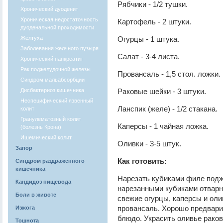
Рябчики - 1/2 тушки.
Хронический дуоденит
Хроническая недостаточность
Картофель - 2 штуки.
дуоденальной проходимости
Желтуха
Огурцы - 1 штука.
Заболевания желчного пузыря
Салат - 3-4 листа.
Хронический панкреатит
Рак поджелудочной железы
Провансаль - 1,5 стол. ложки.
Синдром мальабсорбции
Дисбактериоз кишечника
Раковые шейки - 3 штуки.
Неспецифический язвенный
Ланспик (желе) - 1/2 стакана.
колит
Гранулематозный колит
Каперсы - 1 чайная ложка.
(болезнь Крона)
Ишемический колит
Оливки - 3-5 штук.
Запор
Как готовить:
Синдром раздраженного
кишечника
Нарезать кубиками филе подж
Кандидоз пищевода
нарезанными кубиками отварн
Боли в животе
свежие огурцы, каперсы и оли
провансаль. Хорошо предвари
Изжога
блюдо. Украсить оливье рако
Тошнота