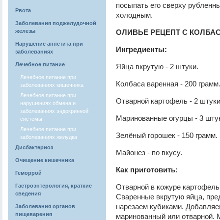
посыпать его сверху рубленн
Рвота
холодным.
Заболевания поджелудочной
железы
ОЛИВЬЕ РЕЦЕПТ С КОЛБА
Нарушение аппетита при
Ингредиенты:
заболеваниях
Лечебное питание
Яйца вкрутую - 2 штуки.
Лечебное питание при
Колбаса варенная - 200 грамм
заболеваниях кишечника
Лечебное питание при
Отварной картофель - 2 штуки
нарушениях обмена и
заболеваниях эндокринной
Маринованные огурцы - 3 шту
системы
Лечебное питание при
Зелёный горошек - 150 грамм.
заболеваниях желудка
Дисбактериоз
Майонез - по вкусу.
Очищение кишечника
Как приготовить:
Геморрой
Гастроэнтерология, краткие
Отварной в кожуре картофель
сведения
Сваренные вкрутую яйца, пред
нарезаем кубиками. Добавляе
Заболевания органов
пищеварения
маринованный или отварной. 