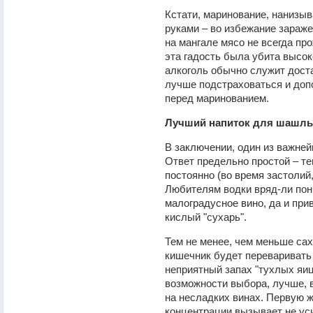
Кстати, маринование, нанизы
руками – во избежание зараж
на мангале мясо не всегда пр
эта гадость была убита высок
алкоголь обычно служит доста
лучше подстраховаться и доп
перед маринованием.
Лучший напиток для шашлык
В заключении, один из важне
Ответ предельно простой – те
постоянно (во время застолий,
Любителям водки вряд-ли пон
малоградусное вино, да и пр
кислый "сухарь".
Тем не менее, чем меньше сах
кишечник будет переваривать 
неприятный запах "тухлых яиц
возможности выбора, лучше, в
на несладких винах. Первую 
концентрации вызывает не ус