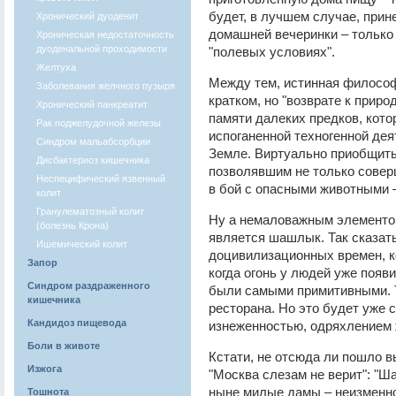
будет, в лучшем случае, при
Хронический дуоденит
домашней вечеринки – только
Хроническая недостаточность
дуоденальной проходимости
"полевых условиях".
Желтуха
Между тем, истинная философ
Заболевания желчного пузыря
кратком, но "возврате к приро
Хронический панкреатит
памяти далеких предков, кото
Рак поджелудочной железы
испоганенной техногенной де
Синдром мальабсорбции
Земле. Виртуально приобщитьс
Дисбактериоз кишечника
позволявшим не только совер
Неспецифический язвенный
в бой с опасными животными 
колит
Гранулематозный колит
Ну а немаловажным элементом 
(болезнь Крона)
является шашлык. Так сказат
Ишемический колит
доцивилизационных времен, к
Запор
когда огонь у людей уже появ
Синдром раздраженного
были самыми примитивными. Та
кишечника
ресторана. Но это будет уже 
Кандидоз пищевода
изнеженностью, одряхлением 
Боли в животе
Кстати, не отсюда ли пошло 
Изжога
"Москва слезам не верит": "Ш
ныне милые дамы – неизменно
Тошнота