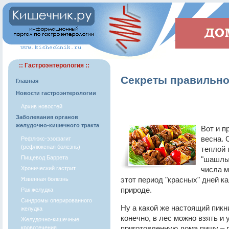
:: Гастроэнтерология ::
Секреты правильн
Главная
Новости гастроэнтерологии
Архив новостей
Заболевания органов
желудочно-кишечного тракта
Вот и п
весна. 
Рефлюкс-эзофагит
(рефлюксная болезнь)
теплой 
Пищевод Баррета
"шашлыч
Хронический гастрит
числа м
этот период "красных" дней к
Язвенная болезнь
природе.
Рак желудка
Синдромы оперированного
Ну а какой же настоящий пикн
желудка
конечно, в лес можно взять и
Желудочно-кишечные
приготовленную дома пищу – 
кровотечения