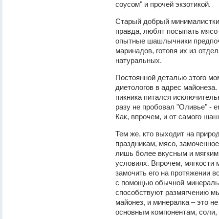
соусом" и прочей экзотикой.
Старый добрый минималисткий 
правда, любят посыпать мясо 
опытные шашлычники предпочи
маринадов, готовя их из отде
натуральных.
Постоянной деталью этого м
диетологов в адрес майонеза.
пикника питался исключитель
разу не пробовал "Оливье" - 
Как, впрочем, и от самого ша
Тем же, кто выходит на приро
праздникам, мясо, замоченное
лишь более вкусным и мягким 
условиях. Впрочем, мягкости 
замочить его на протяжении в
с помощью обычной минеральн
способствуют размягчению мы
майонез, и минералка – это не
основным компонентам, соли, 