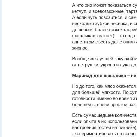
А что оно может показаться с
кетчуп, и всевозможные "тарта
А если чуть повозиться, и с
несколько зубков чеснока, и 
дешевым, более низкокалорийн
шашлыках хватает) – то под 
аппетитом съесть даже опилки,
жирное.
Вообще же лучшей закуской м
от петрушки, укропа и лука д
Маринад для шашлыка – не 
Но до того, как мясо окажетс
для большей мягкости. По сут
готовности именно во время эт
большей степени простой разо
Есть сумасшедшее количеств
если опыта в их использовании
настроение гостей на пикнике)
экспериментировать со всево