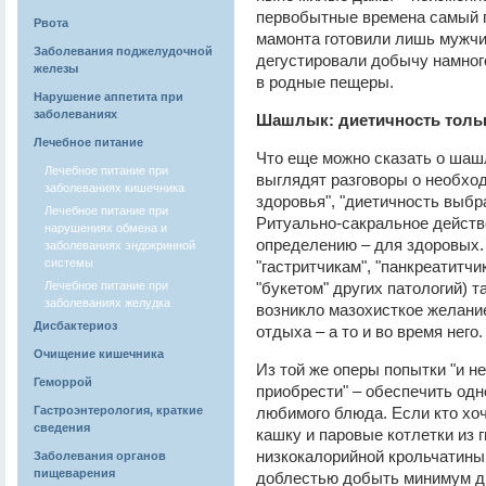
первобытные времена самый 
Рвота
мамонта готовили лишь мужчи
Заболевания поджелудочной
дегустировали добычу намног
железы
в родные пещеры.
Нарушение аппетита при
заболеваниях
Шашлык: диетичность тольк
Лечебное питание
Что еще можно сказать о шаш
Лечебное питание при
выглядят разговоры о необхо
заболеваниях кишечника
здоровья", "диетичность выбр
Лечебное питание при
Ритуально-сакральное действ
нарушениях обмена и
определению – для здоровых. 
заболеваниях эндокринной
системы
"гастритчикам", "панкреатитчи
Лечебное питание при
"букетом" других патологий) т
заболеваниях желудка
возникло мазохисткое желани
Дисбактериоз
отдыха – а то и во время него.
Очищение кишечника
Из той же оперы попытки "и н
Геморрой
приобрести" – обеспечить одн
Гастроэнтерология, краткие
любимого блюда. Если кто хоч
сведения
кашку и паровые котлетки из
низкокалорийной крольчатины
Заболевания органов
пищеварения
доблестью добыть минимум ди