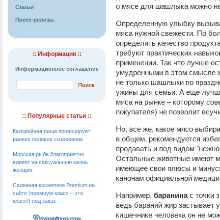
о мясе для шашлыка можно на
Статьи
Пресс-релизы
Определенную улыбку вызыва
мяса нужной свежести. По бо
определить качество продукта
требуют практических навыков
:: Информация ::
применении. Так что лучше ос
Информационное соглашение
умудренными в этом смысле ж
не только шашлыки по праздн
ужины для семьи. А еще лучш
мяса на рынке – которому сове
покупателя) не позволит всуч
:: Популярные статьи ::
Но, все же, какое мясо выбир
Калорийная пища провоцирует
в общем, рекомендуется избег
раннее половое созревание
продавать и под видом "нежно
Морская рыба благоприятно
Остальные животные имеют мя
влияет на сексуальную жизнь
имеющее свои плюсы и минусы
женщин
канонам официальной медици
Салонная косметика Premium на
сайте (премиум класс – это
Например,
баранина
с точки з
класс!) под заказ
ведь бараний жир застывает уж
кишечнике человека он не мож