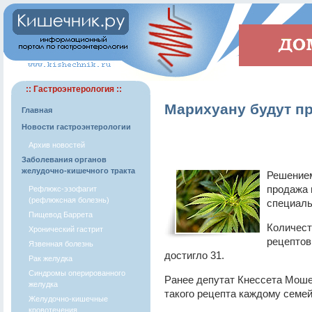
:: Гастроэнтерология ::
Марихуану будут пр
Главная
Новости гастроэнтерологии
Архив новостей
Заболевания органов
желудочно-кишечного тракта
Решением
продажа 
Рефлюкс-эзофагит
(рефлюксная болезнь)
специаль
Пищевод Баррета
Количест
Хронический гастрит
рецептов
Язвенная болезнь
достигло 31.
Рак желудка
Синдромы оперированного
Ранее депутат Кнессета Моше
желудка
такого рецепта каждому семей
Желудочно-кишечные
кровотечения