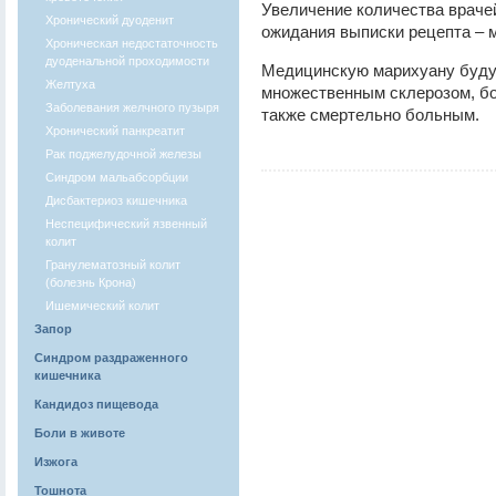
Увеличение количества врачей
Хронический дуоденит
ожидания выписки рецепта – 
Хроническая недостаточность
дуоденальной проходимости
Медицинскую марихуану буду
Желтуха
множественным склерозом, бо
Заболевания желчного пузыря
также смертельно больным.
Хронический панкреатит
Рак поджелудочной железы
Синдром мальабсорбции
Дисбактериоз кишечника
Неспецифический язвенный
колит
Гранулематозный колит
(болезнь Крона)
Ишемический колит
Запор
Синдром раздраженного
кишечника
Кандидоз пищевода
Боли в животе
Изжога
Тошнота