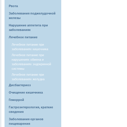
Рвота
Заболевания поджелудочной
железы
Нарушение аппетита при
заболеваниях
Лечебное питание
Лечебное питание при
заболеваниях кишечника
Лечебное питание при
нарушениях обмена и
заболеваниях эндокринной
системы
Лечебное питание при
заболеваниях желудка
Дисбактериоз
Очищение кишечника
Геморрой
Гастроэнтерология, краткие
сведения
Заболевания органов
пищеварения