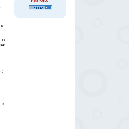
RSS-канал
е
рые
 на
ищи
ной
а
ь в