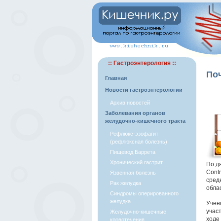
:: Гастроэнтерология ::
По
Главная
Новости гастроэнтерологии
Архив новостей
Заболевания органов
желудочно-кишечного тракта
Рефлюкс-эзофагит
(рефлюксная болезнь)
Пищевод Баррета
Хронический гастрит
По д
Contr
Язвенная болезнь
сред
Рак желудка
облас
Синдромы оперированного
желудка
Учен
учас
Желудочно-кишечные
ходе
кровотечения