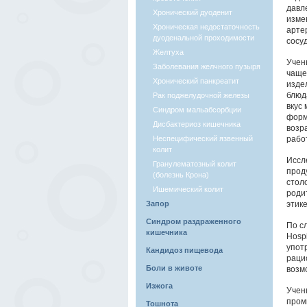
давл
Хронический дуоденит
изме
Хроническая недостаточность
арте
дуоденальной проходимости
сосу
Желтуха
Учен
Заболевания желчного пузыря
чаще
Хронический панкреатит
изде
блюд
Рак поджелудочной железы
вкус
Синдром мальабсорбции
форм
Дисбактериоз кишечника
возра
Неспецифический язвенный
рабо
колит
Иссл
Гранулематозный колит
прод
(болезнь Крона)
стол
Ишемический колит
роди
Запор
этике
Синдром раздраженного
По сл
кишечника
Hospi
упот
Кандидоз пищевода
раци
Боли в животе
возм
Изжога
Учен
пром
Тошнота