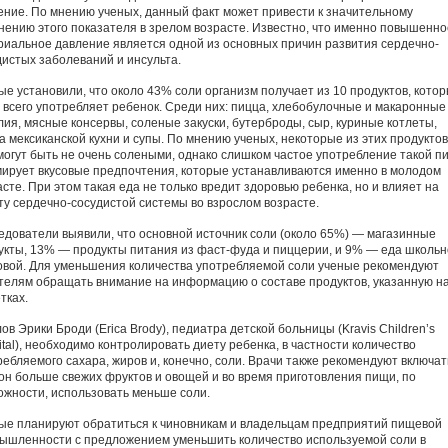
ение. По мнению ученых, данный факт может привести к значительному
нению этого показателя в зрелом возрасте. Известно, что именно повышенно
риальное давление является одной из основных причин развития сердечно-
дистых заболеваний и инсульта.
ые установили, что около 43% соли организм получает из 10 продуктов, кото
 всего употребляет ребенок. Среди них: пицца, хлебобулочные и макаронные
лия, мясные консервы, соленые закуски, бутерброды, сыр, куриные котлеты,
а мексиканской кухни и супы. По мнению ученых, некоторые из этих продуктов
 могут быть не очень солеными, однако слишком частое употребление такой п
ирует вкусовые предпочтения, которые устанавливаются именно в молодом
сте. При этом такая еда не только вредит здоровью ребенка, но и влияет на
ту сердечно-сосудис­той системы во взрослом возрасте.
едователи выявили, что основной источник соли (около 65%) — магазинные
укты, 13% — продукты питания из фаст-фуда и пиццерии, и 9% — еда школь
овой. Для уменьшения количества употребляемой соли ученые рекомендуют
телям обращать внимание на информацию о составе продуктов, указанную н
тках.
ов Эрики Броди (Erica Brody), педиатра детской больницы (Kravis Children’s
tal), необходимо контролировать диету ребенка, в частности количество
ребляемого сахара, жиров и, конечно, соли. Врачи также рекомендуют включат
он больше свежих фруктов и овощей и во время приготовления пищи, по
ожности, использовать меньше соли.
ые планируют обратиться к чиновникам и владельцам предприятий пищевой
ышленности с предложением уменьшить количество используемой соли в