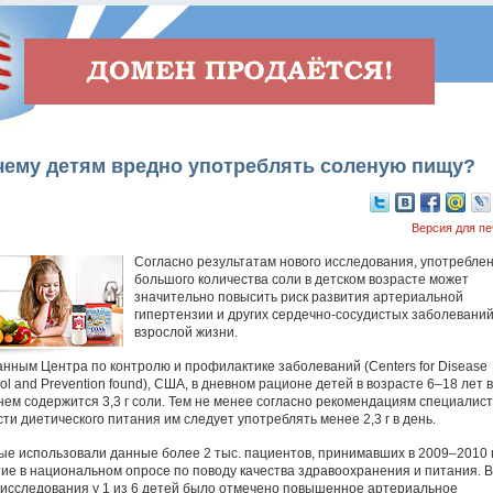
чему детям вредно употреблять соленую пищу?
Версия для пе
Согласно результатам нового исследования, употребле
большого количества соли в детском возрасте может
значительно повысить риск развития артериальной
гипертензии и других сердечно-сосудистых заболеваний
взрослой жизни.
анным Центра по контролю и профилактике заболеваний (Centers for Disease
ol and Prevention found), США, в дневном рационе детей в возрасте 6–18 лет в
нем содержится 3,3 г соли. Тем не менее согласно рекомендациям специалист
ти диетического питания им следует употреблять менее 2,3 г в день.
ые использовали данные более 2 тыс. пациентов, принимавших в 2009–2010 г
тие в национальном опросе по поводу качества здравоохранения и питания. В
 исследования у 1 из 6 детей было отмечено повышенное артериальное