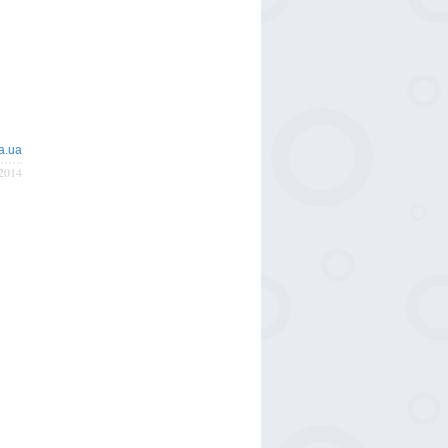
a.ua
/2014