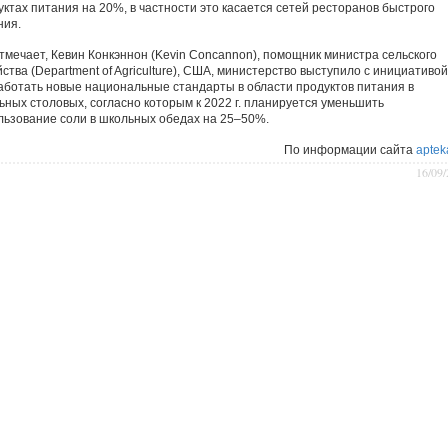
уктах питания на 20%, в частности это касается сетей ресторанов быстрого
ния.
отмечает, Кевин Конкэннон (Ke­vin Concannon), помощник министра сельского
ства (Department of Agriculture), США, министерство выступило с инициативой
аботать новые национальные стандарты в области продуктов питания в
ьных столовых, согласно которым к 2022 г. планируется уменьшить
льзование соли в школьных обедах на 25–50%.
По информации сайта
aptek
16/09