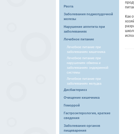
прод
Рвота
пита
Заболевания поджелудочной
Как 
железы
хозяй
разр
Нарушение аппетита при
школ
заболеваниях
испо
Лечебное питание
Лечебное питание при
заболеваниях кишечника
Лечебное питание при
нарушениях обмена и
заболеваниях эндокринной
системы
Лечебное питание при
заболеваниях желудка
Дисбактериоз
Очищение кишечника
Геморрой
Гастроэнтерология, краткие
сведения
Заболевания органов
пищеварения