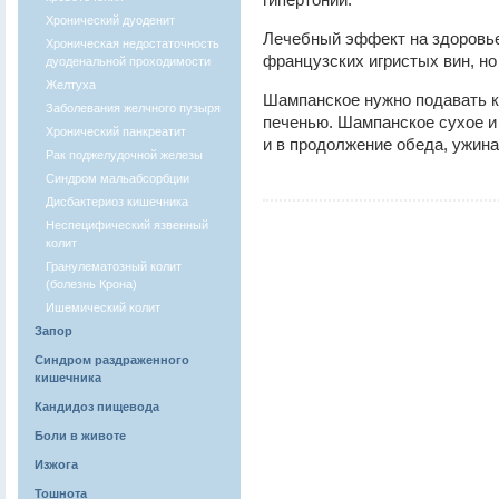
Хронический дуоденит
Лечебный эффект на здоровье
Хроническая недостаточность
французских игристых вин, но
дуоденальной проходимости
Желтуха
Шампанское нужно подавать к 
Заболевания желчного пузыря
печенью. Шампанское сухое и 
Хронический панкреатит
и в продолжение обеда, ужина,
Рак поджелудочной железы
Синдром мальабсорбции
Дисбактериоз кишечника
Неспецифический язвенный
колит
Гранулематозный колит
(болезнь Крона)
Ишемический колит
Запор
Синдром раздраженного
кишечника
Кандидоз пищевода
Боли в животе
Изжога
Тошнота