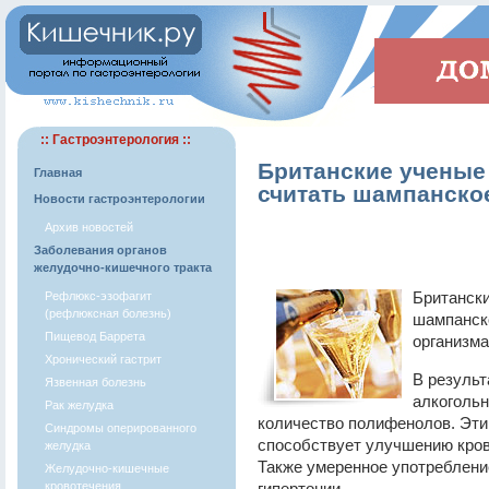
:: Гастроэнтерология ::
Британские ученые
Главная
считать шампанско
Новости гастроэнтерологии
Архив новостей
Заболевания органов
желудочно-кишечного тракта
Британски
Рефлюкс-эзофагит
(рефлюксная болезнь)
шампанск
Пищевод Баррета
организма,
Хронический гастрит
В результ
Язвенная болезнь
алкоголь
Рак желудка
количество полифенолов. Эти
Синдромы оперированного
способствует улучшению кров
желудка
Также умеренное употреблени
Желудочно-кишечные
кровотечения
гипертонии.