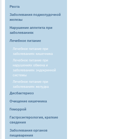
Рвота
Заболевания поджелудочной
железы
Нарушение аппетита при
заболеваниях
Лечебное питание
Лечебное питание при
заболеваниях кишечника
Лечебное питание при
нарушениях обмена и
заболеваниях эндокринной
системы
Лечебное питание при
заболеваниях желудка
Дисбактериоз
Очищение кишечника
Геморрой
Гастроэнтерология, краткие
сведения
Заболевания органов
пищеварения