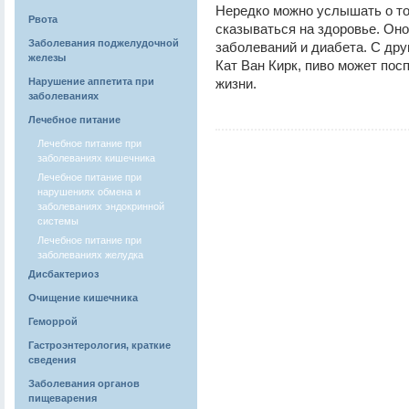
Нередко можно услышать о то
Рвота
сказываться на здоровье. Он
Заболевания поджелудочной
заболеваний и диабета. С дру
железы
Кат Ван Кирк, пиво может по
Нарушение аппетита при
жизни.
заболеваниях
Лечебное питание
Лечебное питание при
заболеваниях кишечника
Лечебное питание при
нарушениях обмена и
заболеваниях эндокринной
системы
Лечебное питание при
заболеваниях желудка
Дисбактериоз
Очищение кишечника
Геморрой
Гастроэнтерология, краткие
сведения
Заболевания органов
пищеварения