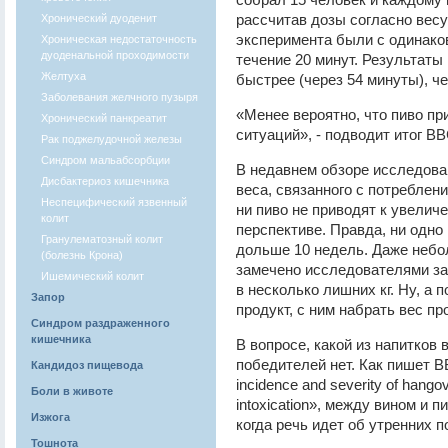
рассчитав дозы согласно вес
Хронический дуоденит
эксперимента были с одинако
Хроническая недостаточность
дуоденальной проходимости
течение 20 минут. Результаты 
Желтуха
быстрее (через 54 минуты), че
Заболевания желчного пузыря
«Менее вероятно, что пиво пр
Хронический панкреатит
ситуаций», - подводит итог BB
Рак поджелудочной железы
Синдром мальабсорбции
В недавнем обзоре исследов
Дисбактериоз кишечника
веса, связанного с потреблени
Неспецифический язвенный
ни пиво не приводят к увелич
колит
перспективе. Правда, ни одно
Гранулематозный колит
дольше 10 недель. Даже небо
(болезнь Крона)
замечено исследователями за 
Ишемический колит
в несколько лишних кг. Ну, а
Запор
продукт, с ним набрать вес пр
Синдром раздраженного
кишечника
В вопросе, какой из напитков
победителей нет. Как пишет B
Кандидоз пищевода
incidence and severity of hangov
Боли в животе
intoxication», между вином и 
Изжога
когда речь идет об утренних 
Тошнота