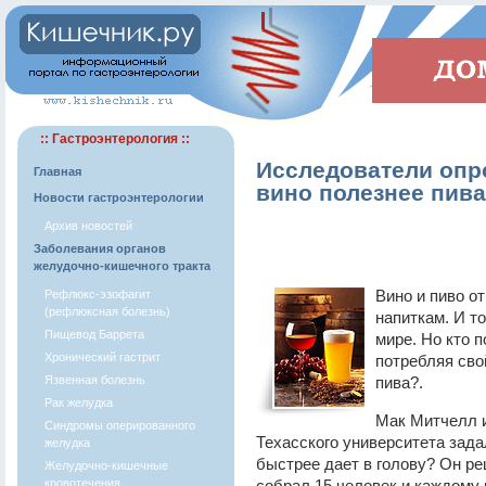
:: Гастроэнтерология ::
Исследователи опро
Главная
вино полезнее пива
Новости гастроэнтерологии
Архив новостей
Заболевания органов
желудочно-кишечного тракта
Вино и пиво о
Рефлюкс-эзофагит
(рефлюксная болезнь)
напиткам. И то
Пищевод Баррета
мире. Но кто 
Хронический гастрит
потребляя сво
Язвенная болезнь
пива?.
Рак желудка
Мак Митчелл и
Синдромы оперированного
Техасского университета зада
желудка
быстрее дает в голову? Он ре
Желудочно-кишечные
кровотечения
собрал 15 человек и каждому