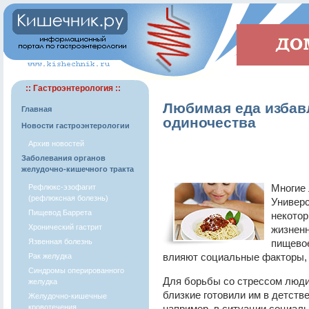
:: Гастроэнтерология ::
Любимая еда избавл
Главная
одиночества
Новости гастроэнтерологии
Архив новостей
Заболевания органов
желудочно-кишечного тракта
Многие 
Рефлюкс-эзофагит
(рефлюксная болезнь)
Универс
Пищевод Баррета
некотор
Хронический гастрит
жизненн
Язвенная болезнь
пищевое
влияют социальные факторы, 
Рак желудка
Синдромы оперированного
Для борьбы со стрессом люди
желудка
близкие готовили им в детств
Желудочно-кишечные
кровотечения
например, в ситуации социаль