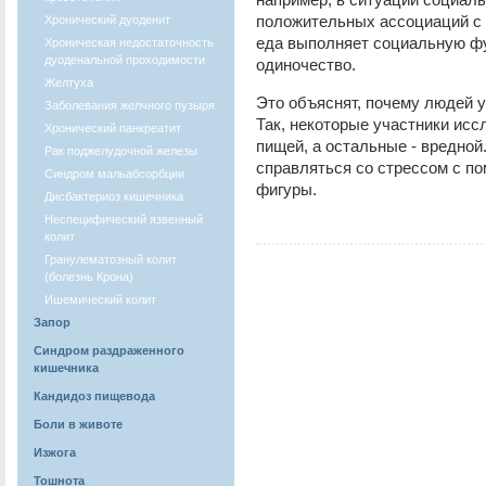
положительных ассоциаций с ч
Хронический дуоденит
еда выполняет социальную фу
Хроническая недостаточность
дуоденальной проходимости
одиночество.
Желтуха
Это объяснят, почему людей 
Заболевания желчного пузыря
Так, некоторые участники исс
Хронический панкреатит
пищей, а остальные - вредно
Рак поджелудочной железы
справляться со стрессом с п
Синдром мальабсорбции
фигуры.
Дисбактериоз кишечника
Неспецифический язвенный
колит
Гранулематозный колит
(болезнь Крона)
Ишемический колит
Запор
Синдром раздраженного
кишечника
Кандидоз пищевода
Боли в животе
Изжога
Тошнота