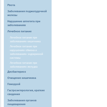
Рвота
Заболевания поджелудочной
железы
Нарушение аппетита при
заболеваниях
Лечебное питание
Лечебное питание при
заболеваниях кишечника
Лечебное питание при
нарушениях обмена и
заболеваниях эндокринной
системы
Лечебное питание при
заболеваниях желудка
Дисбактериоз
Очищение кишечника
Геморрой
Гастроэнтерология, краткие
сведения
Заболевания органов
пищеварения