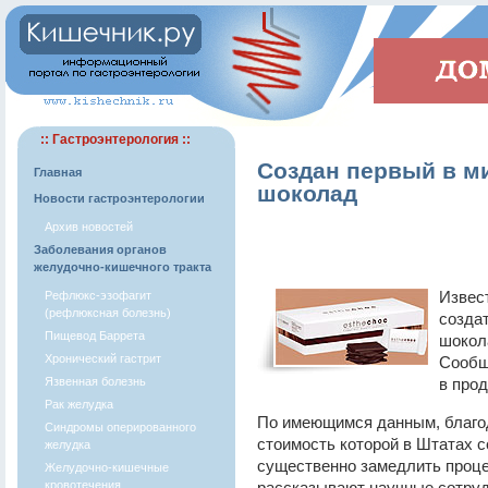
:: Гастроэнтерология ::
Создан первый в м
Главная
шоколад
Новости гастроэнтерологии
Архив новостей
Заболевания органов
желудочно-кишечного тракта
Извес
Рефлюкс-эзофагит
(рефлюксная болезнь)
созда
Пищевод Баррета
шокол
Хронический гастрит
Сообщ
Язвенная болезнь
в про
Рак желудка
По имеющимся данным, благод
Синдромы оперированного
стоимость которой в Штатах с
желудка
существенно замедлить проце
Желудочно-кишечные
кровотечения
рассказывают научные сотруд