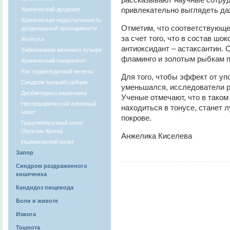
привлекательно выглядеть даж
Хронический дуоденит
Хроническая недостаточность
Отметим, что соответствующе
дуоденальной проходимости
за счет того, что в состав ш
Желтуха
антиоксидант – астаксантин. 
Заболевания желчного пузыря
фламинго и золотым рыбкам п
Хронический панкреатит
Рак поджелудочной железы
Для того, чтобы эффект от уп
Синдром мальабсорбции
уменьшался, исследователи р
Дисбактериоз кишечника
Ученые отмечают, что в таком
Неспецифический язвенный
находиться в тонусе, станет 
колит
покрове.
Гранулематозный колит
(болезнь Крона)
Анжелика Киселева
Ишемический колит
Запор
Синдром раздраженного
кишечника
Кандидоз пищевода
Боли в животе
Изжога
Тошнота