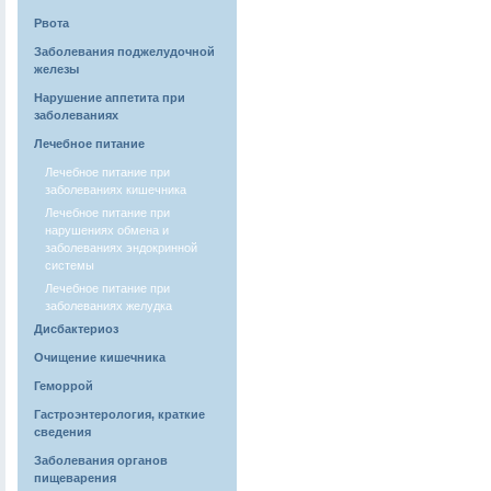
Рвота
Заболевания поджелудочной
железы
Нарушение аппетита при
заболеваниях
Лечебное питание
Лечебное питание при
заболеваниях кишечника
Лечебное питание при
нарушениях обмена и
заболеваниях эндокринной
системы
Лечебное питание при
заболеваниях желудка
Дисбактериоз
Очищение кишечника
Геморрой
Гастроэнтерология, краткие
сведения
Заболевания органов
пищеварения