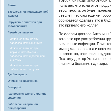
Уотсон, он позитивно относит
полагает, что если этот проду
Рвота
вероятности, он будет полезн
Заболевания поджелудочной
уверяет, что сам еще не проб
железы
собирается сделать это в буд
Нарушение аппетита при
это привело его коллег.
заболеваниях
Лечебное питание
По словам доктора Антонины У
того, что при употреблении гр
Лечебное питание при
заболеваниях кишечника
различные инфекции. При этом
Лечебное питание при
мышц маловероятна и пока ещ
нарушениях обмена и
неизвестно, насколько грудное
заболеваниях эндокринной
Поэтому доктор Уоткинс не со
системы
слишком большие надежды.
Лечебное питание при
заболеваниях желудка
Дисбактериоз
Очищение кишечника
Геморрой
Гастроэнтерология, краткие
сведения
Заболевания органов
пищеварения