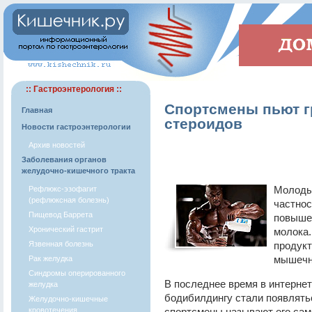
:: Гастроэнтерология ::
Спортсмены пьют г
Главная
стероидов
Новости гастроэнтерологии
Архив новостей
Заболевания органов
желудочно-кишечного тракта
Молодые
Рефлюкс-эзофагит
(рефлюксная болезнь)
частнос
Пищевод Баррета
повышен
Хронический гастрит
молока.
Язвенная болезнь
продукт
мышечн
Рак желудка
Синдромы оперированного
В последнее время в интерне
желудка
бодибилдингу стали появлять
Желудочно-кишечные
кровотечения
спортсмены называют его сам