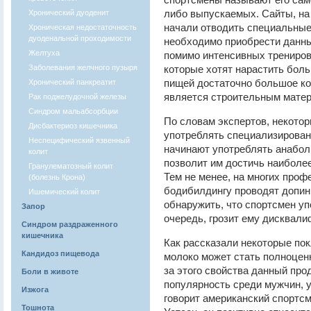
либо выпускаемых. Сайты, на
Хронический дуоденит
начали отводить специальные
Хроническая недостаточность
дуоденальной проходимости
необходимо приобрести данный
Желтуха
помимо интенсивных трениров
Заболевания желчного пузыря
которые хотят нарастить бол
пищей достаточно большое ко
Хронический панкреатит
является строительным мате
Рак поджелудочной железы
Синдром мальабсорбции
По словам экспертов, некото
Дисбактериоз кишечника
употреблять специализирован
Неспецифический язвенный
начинают употреблять анаболи
колит
позволит им достичь наиболе
Гранулематозный колит
Тем не менее, на многих про
(болезнь Крона)
бодибилдингу проводят допин
Ишемический колит
обнаружить, что спортсмен уп
Запор
очередь, грозит ему дисквали
Синдром раздраженного
кишечника
Как рассказали некоторые пок
Кандидоз пищевода
молоко может стать полноцен
за этого свойства данный про
Боли в животе
популярность среди мужчин, 
Изжога
говорит американский спортс
Тошнота