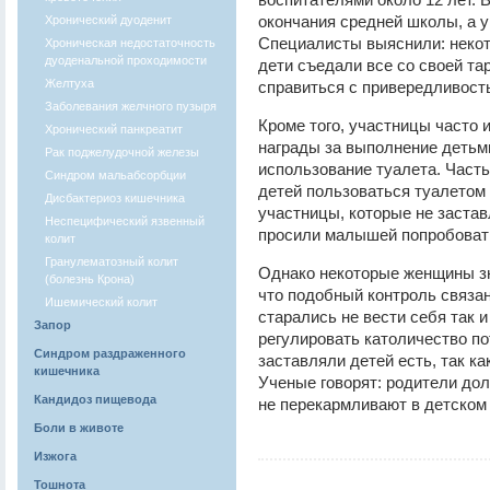
окончания средней школы, а 
Хронический дуоденит
Специалисты выяснили: некот
Хроническая недостаточность
дуоденальной проходимости
дети съедали все со своей тар
Желтуха
справиться с привередливост
Заболевания желчного пузыря
Кроме того, участницы часто 
Хронический панкреатит
награды за выполнение детьм
Рак поджелудочной железы
использование туалета. Часть
Синдром мальабсорбции
детей пользоваться туалетом
Дисбактериоз кишечника
участницы, которые не застав
Неспецифический язвенный
просили малышей попробовать
колит
Гранулематозный колит
Однако некоторые женщины з
(болезнь Крона)
что подобный контроль связан
Ишемический колит
старались не вести себя так 
Запор
регулировать католичество п
Синдром раздраженного
заставляли детей есть, так к
кишечника
Ученые говорят: родители дол
Кандидоз пищевода
не перекармливают в детском 
Боли в животе
Изжога
Тошнота