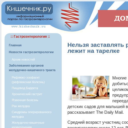
:: Гастроэнтерология ::
Нельзя заставлять 
Главная
лежит на тарелке
Новости гастроэнтерологии
Архив новостей
Заболевания органов
желудочно-кишечного тракта
Многие 
Рефлюкс-эзофагит
(рефлюксная болезнь)
добитьс
Пищевод Баррета
целиком
Хронический гастрит
предупр
Язвенная болезнь
перееда
детских садов для малышей в 
Рак желудка
рассказывает The Daily Mail.
Синдромы оперированного
желудка
Средний возраст участниц сос
Желудочно-кишечные
кровотечения
воспитателями около 12 лет. 