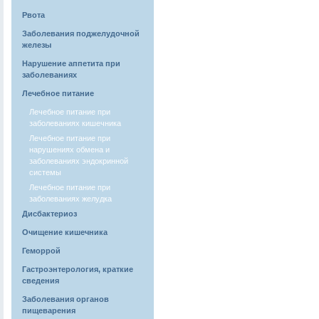
Рвота
Заболевания поджелудочной
железы
Нарушение аппетита при
заболеваниях
Лечебное питание
Лечебное питание при
заболеваниях кишечника
Лечебное питание при
нарушениях обмена и
заболеваниях эндокринной
системы
Лечебное питание при
заболеваниях желудка
Дисбактериоз
Очищение кишечника
Геморрой
Гастроэнтерология, краткие
сведения
Заболевания органов
пищеварения