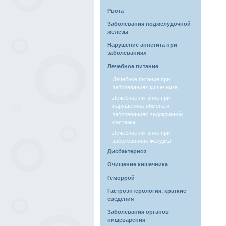
Рвота
Заболевания поджелудочной
железы
Нарушение аппетита при
заболеваниях
Лечебное питание
Лечебное питание при
заболеваниях кишечника
Лечебное питание при
нарушениях обмена и
заболеваниях эндокринной
системы
Лечебное питание при
заболеваниях желудка
Дисбактериоз
Очищение кишечника
Геморрой
Гастроэнтерология, краткие
сведения
Заболевания органов
пищеварения