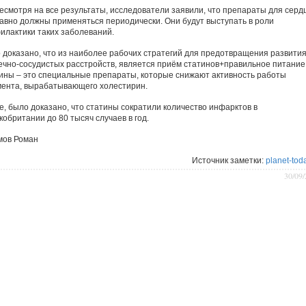
несмотря на все результаты, исследователи заявили, что препараты для серд
равно должны применяться периодически. Они будут выступать в роли
илактики таких заболеваний.
 доказано, что из наиболее рабочих стратегий для предотвращения развити
ечно-сосудистых расстройств, является приём статинов+правильное питание
ины – это специальные препараты, которые снижают активность работы
ента, вырабатывающего холестирин.
е, было доказано, что статины сократили количество инфарктов в
кобритании до 80 тысяч случаев в год.
мов Роман
Источник заметки:
planet-tod
30/09