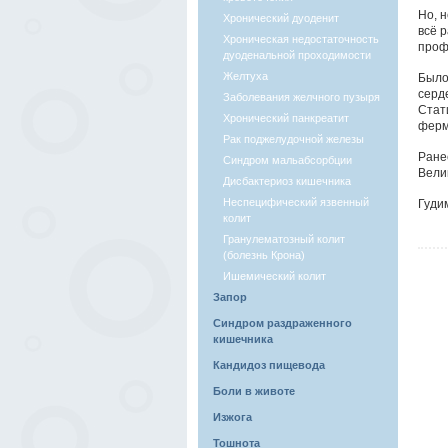
Но, 
Хронический дуоденит
всё 
Хроническая недостаточность
проф
дуоденальной проходимости
Желтуха
Было
серд
Заболевания желчного пузыря
Стат
Хронический панкреатит
ферм
Рак поджелудочной железы
Ране
Синдром мальабсорбции
Вели
Дисбактериоз кишечника
Неспецифический язвенный
Гуди
колит
Гранулематозный колит
(болезнь Крона)
Ишемический колит
Запор
Синдром раздраженного
кишечника
Кандидоз пищевода
Боли в животе
Изжога
Тошнота