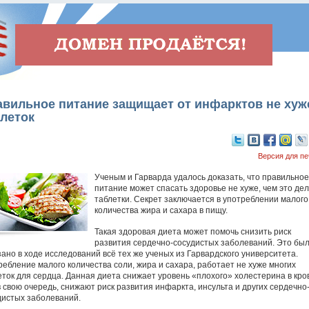
авильное питание защищает от инфарктов не хуж
леток
Версия для пе
Ученым и Гарварда удалось доказать, что правильное
питание может спасать здоровье не хуже, чем это де
таблетки. Секрет заключается в употреблении малого
количества жира и сахара в пищу.
Такая здоровая диета может помочь снизить риск
развития сердечно-сосудистых заболеваний. Это бы
зано в ходе исследований всё тех же ученых из Гарвардского университета.
ребление малого количества соли, жира и сахара, работает не хуже многих
еток для сердца. Данная диета снижает уровень «плохого» холестерина в кро
в свою очередь, снижают риск развития инфаркта, инсульта и других сердечно
дистых заболеваний.