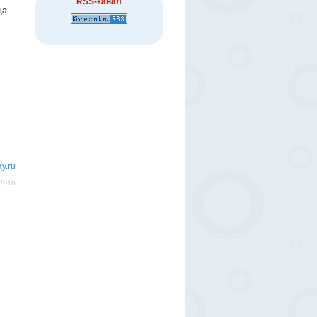
RSS-канал
ца
я
.
ay.ru
/2016