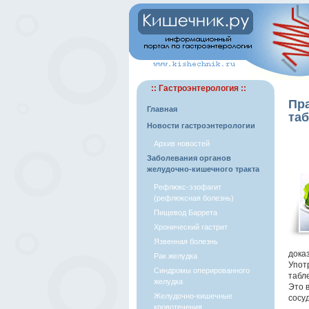
:: Гастроэнтерология ::
Пр
Главная
таб
Новости гастроэнтерологии
Архив новостей
Заболевания органов
желудочно-кишечного тракта
Рефлюкс-эзофагит
(рефлюксная болезнь)
Пищевод Баррета
Хронический гастрит
Язвенная болезнь
дока
Рак желудка
Упот
Синдромы оперированного
табл
желудка
Это 
Желудочно-кишечные
сосу
кровотечения