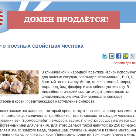
 о поезных свойствах чеснока
Версия для пе
В клинической и народной практике чеснок используе
для очистки сосудов, благодаря витаминам C, B, D, P,
богатый на клетчатку, белки, железо, магний, жиры,
марганец, йод, фосфор и аскорбиновую кислоту. В
микробиологический состав входят аминокислоты,
флавоноиды, энзимы. Эти минералы снижают
стерин в крови, предупреждают наступление склероза.
сноке находится аденозин, который препятствует повышению свертываемост
и и нормализует количество тромбоцитов, протекающих по сосудам человека.
левании вен (тромбофлебит, геморрой, варикоз) очистки сосудов является од
йственных мер для лечения. Для этого делают такой напиток: до 250 гр чесно
вляем 350 гр жидкого меда, перемешав, ставим на неделю в темное место, ку
е попадали бы солнечные лучи. Принимать нужно по 1 ст. ложке 3 раза в день