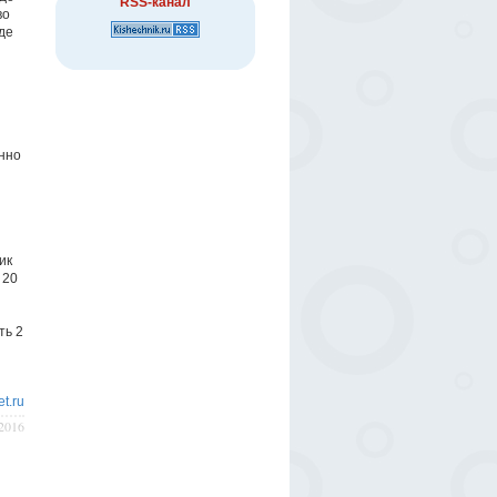
RSS-канал
во
де
енно
ик
 20
ть 2
t.ru
/2016