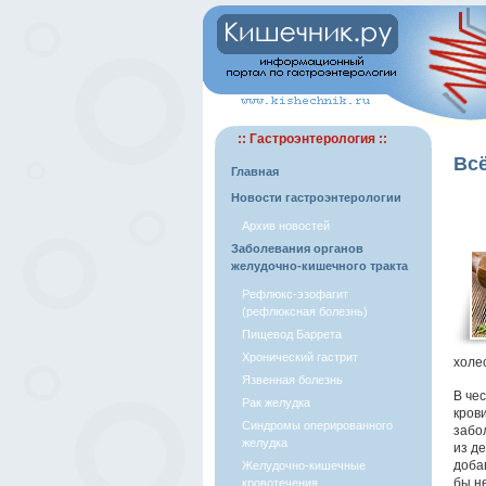
:: Гастроэнтерология ::
Всё
Главная
Новости гастроэнтерологии
Архив новостей
Заболевания органов
желудочно-кишечного тракта
Рефлюкс-эзофагит
(рефлюксная болезнь)
Пищевод Баррета
Хронический гастрит
холе
Язвенная болезнь
В че
Рак желудка
кров
Синдромы оперированного
забо
желудка
из де
доба
Желудочно-кишечные
бы н
кровотечения