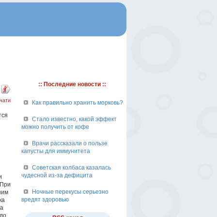
:: Последние новости ::
чати
Как правильно хранить морковь?
тся
Стало известно, какой эффект
можно получить от кофе
Врачи рассказали о пользе
капусты для иммунитета
Советская колбаса казалась
чудесной из-за дефицита
и
 При
Ночные перекусы серьезно
ним
вредят здоровью
ка
да
 до