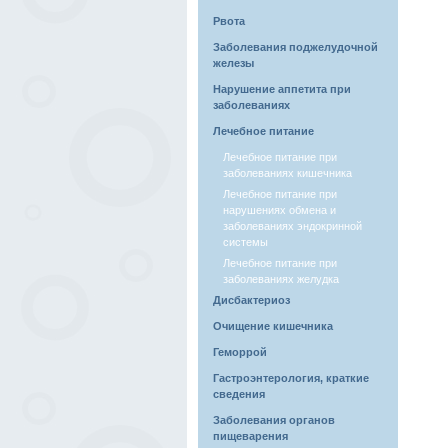
Рвота
Заболевания поджелудочной
железы
Нарушение аппетита при
заболеваниях
Лечебное питание
Лечебное питание при
заболеваниях кишечника
Лечебное питание при
нарушениях обмена и
заболеваниях эндокринной
системы
Лечебное питание при
заболеваниях желудка
Дисбактериоз
Очищение кишечника
Геморрой
Гастроэнтерология, краткие
сведения
Заболевания органов
пищеварения