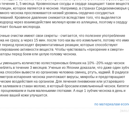
в течение 1, 5 месяца. Кровеносные сосуды и сердце защищает такое вещест
аллицин, которое является в чесноке. Например, в странах Средиземноморья г
 много чеснока прослеживается низкий уровень сердечно-сосудистых
леваний. Кровяное давление снижается вследствие того, что выделяется
водород через взаимодействие молекул крови из аллицина, поэтому к сердцу
упает больше кислорода.
очные очистки имеют свои секреты - считается, что полезнее употребление
ка не сразу, а через 15 мин. после того как вы его измельчите, потому что им
от период происходят ферментативные реакции, которые способствуют
улированию активности веществ. Чтобы чувствовать «презрение к смерти»
иаторы перед боем ели целую головку чеснока.
ы уменьшить количество холестериновых бляшек на 10% -20% надо чеснок
реблять в течение 3 месяцев. Ученые из Японии доказали, что даже один зубч
ка способен вывести из организма человека свинец, ртуть, кадмий. В радиусе
иметров испарения чеснока уничтожают вирусы, микробы и предотвращают
ические воздействия на организм. Для лечения пневмонии или устаревшего
я заливаем в стакан молоко, в который бросаем измельченный чеснок. Кипяти
, процеживаем и пьем маленькими глотками. А еще 1 зубчик чеснока в день и
ояние вашей кожи улучшится.
по материалам econe
28/01