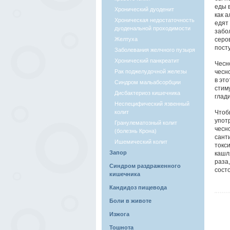
еды 
Хронический дуоденит
как 
Хроническая недостаточность
едят
дуоденальной проходимости
забо
Желтуха
серо
пост
Заболевания желчного пузыря
Хронический панкреатит
Чесн
Рак поджелудочной железы
чесно
в эт
Синдром мальабсорбции
стим
Дисбактериоз кишечника
глад
Неспецифический язвенный
колит
Чтоб
упот
Гранулематозный колит
чесно
(болезнь Крона)
сант
Ишемический колит
токс
Запор
кашл
раза
Синдром раздраженного
сост
кишечника
Кандидоз пищевода
Боли в животе
Изжога
Тошнота