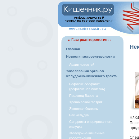
:: Гастроэнтерология ::
Не
Главная
Новости гастроэнтерологии
Архив новостей
Заболевания органов
желудочно-кишечного тракта
Рефлюкс-эзофагит
(рефлюксная болезнь)
Пищевод Баррета
Хронический гастрит
Язвенная болезнь
Рак желудка
H3K4
Синдромы оперированного
По с
желудка
прод
Желудочно-кишечные
Спец
кровотечения