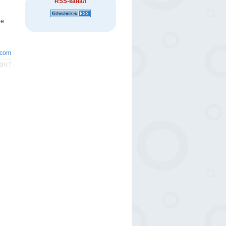
RSS-канал
ие
.com
/2017