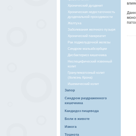
влия
Хронический дуоденит
Хроническая недостаточность
Данн
дуоденальной проходимости
моно
патол
Желтуха
Заболевания желчного пузыря
Хронический панкреатит
Рак поджелудочной железы
Синдром мальабсорбции
Дисбактериоз кишечника
Неспецифический язвенный
колит
Гранулематозный колит
(болезнь Крона)
Ишемический колит
Запор
Синдром раздраженного
кишечника
Кандидоз пищевода
Боли в животе
Изжога
Тошнота