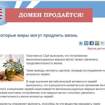
которые жиры могут продлить жизнь
Версия для пе
Генетики из США выяснили, что потребление
мононенасыщенных жирных кислот может увеличить
продолжительность жизни.
Такие выводы эксперты сделали, проведя исследование н
кольчатых червях.
В ходе изучения метаболической активности червей
выяснилось, что в результате нехватки в их организме бел
me3, в кишечнике червей накапливаются мононенасыщенные жирные кислот
ловам генетиков, потребление этих жирных кислот способно увеличить
олжительность жизни кольчатых червей.
иалисты планируют выяснить, способны ли эти вещества оказывать такое