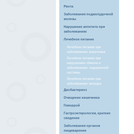
Рвота
Заболевания поджелудочной
железы
Нарушение аппетита при
заболеваниях
Лечебное питание
Лечебное питание при
заболеваниях кишечника
Лечебное питание при
нарушениях обмена и
заболеваниях эндокринной
системы
Лечебное питание при
заболеваниях желудка
Дисбактериоз
Очищение кишечника
Геморрой
Гастроэнтерология, краткие
сведения
Заболевания органов
пищеварения