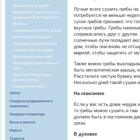
Хронический дуоденит
Лучше всего сушить грибы на 
Хроническая недостаточность
потребуется ни меньше недел
дуоденальной проходимости
сухих грибов признают, что т
Желтуха
вкусные грибы. Грибы нанизыв
Заболевания желчного пузыря
соприкасались друг с другом.
Хронический панкреатит
солнечные лучи попадают вес
Рак поджелудочной железы
дом, чтобы они вновь не отсы
Синдром мальабсорбции
марлей, чтобы защитить от му
Дисбактериоз кишечника
Также можно грибы выкладыва
Неспецифический язвенный
колит
быть металлическая крыша, ко
Гранулематозный колит
Расстелите чистую бумагу или
(болезнь Крона)
Несколько дней такой сушки и
Ишемический колит
На сквозняке
Запор
Синдром раздраженного
Если у вас есть дома чердак 
кишечника
то грибы можно сушить и там.
Кандидоз пищевода
должен быть в постоянном дви
Боли в животе
грязи.
Изжога
В духовке
Тошнота