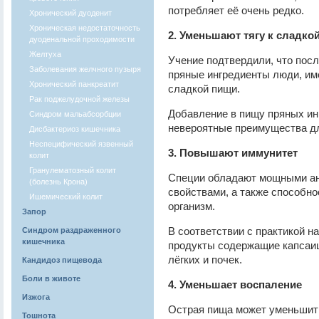
потребляет её очень редко.
Хронический дуоденит
Хроническая недостаточность
2. Уменьшают тягу к сладко
дуоденальной проходимости
Желтуха
Учение подтвердили, что посл
Заболевания желчного пузыря
пряные ингредиенты люди, им
Хронический панкреатит
сладкой пищи.
Рак поджелудочной железы
Добавление в пищу пряных ин
Синдром мальабсорбции
невероятные преимущества дл
Дисбактериоз кишечника
Неспецифический язвенный
3. Повышают иммунитет
колит
Гранулематозный колит
Специи обладают мощными ан
(болезнь Крона)
свойствами, а также способн
Ишемический колит
организм.
Запор
В соответствии с практикой н
Синдром раздраженного
кишечника
продукты содержащие капсаиц
лёгких и почек.
Кандидоз пищевода
Боли в животе
4. Уменьшает воспаление
Изжога
Острая пища может уменьшить
Тошнота