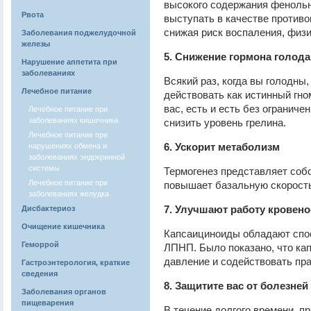
высокого содержания феноль
Рвота
выступать в качестве против
снижая риск воспаления, физи
Заболевания поджелудочной
железы
5. Снижение гормона голода
Нарушение аппетита при
заболеваниях
Всякий раз, когда вы голодны,
Лечебное питание
действовать как истинный гно
вас, есть и есть без ограниче
Лечебное питание при
заболеваниях кишечника
снизить уровень грелина.
Лечебное питание при
6. Ускорит метаболизм
нарушениях обмена и
заболеваниях эндокринной
системы
Термогенез представляет собо
Лечебное питание при
повышает базальную скорост
заболеваниях желудка
7. Улучшают работу кровен
Дисбактериоз
Очищение кишечника
Капсаициноиды обладают спо
Геморрой
ЛПНП. Было показано, что ка
давление и содействовать пр
Гастроэнтерология, краткие
сведения
8. Защитите вас от болезне
Заболевания органов
пищеварения
В течение долгого времени, п