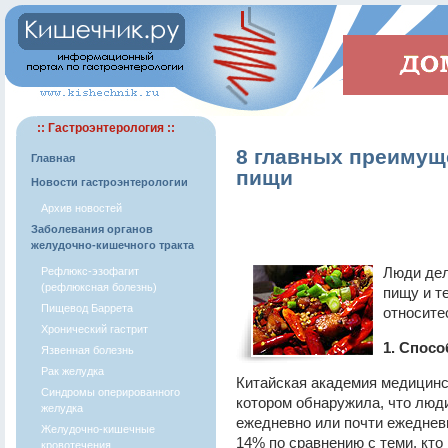
:: Гастроэнтерология ::
8 главных преимущ
Главная
пищи
Новости гастроэнтерологии
Архив новостей
Заболевания органов
желудочно-кишечного тракта
Люди дел
Рефлюкс-эзофагит
(рефлюксная болезнь)
пищу и те
Пищевод Баррета
относите
Хронический гастрит
1. Спос
Язвенная болезнь
Рак желудка
Китайская академия медицинс
Синдромы оперированного
котором обнаружила, что люд
желудка
ежедневно или почти ежеднев
Желудочно-кишечные
14% по сравнению с теми, кто
кровотечения