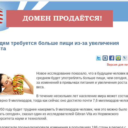
дям требуется больше пищи из-за увеличения
ста
Версия для пе
Новое исследование показало, что в будущем человек в
среднем будет употреблять больше пищи, чем сегодня, 
за изменений в привычках питания и увеличения роста
веса.
В течение нескольких лет население мира может соста
ерно 9 миллиардов, тогда как сейчас оно достигло почти 7,6 миллиардов челов
050 году будет труднее накормить 9 миллиардов человек, чем это можно было
ть сегодня», сказал один из исследователей Gibran Vita из Норвежского
ерситета науки и технологий.
едователи проанализировали изменения в популяциях 186 стран в период с