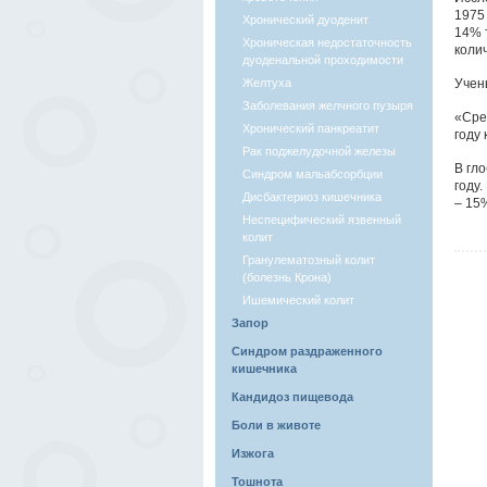
1975
Хронический дуоденит
14% 
Хроническая недостаточность
колич
дуоденальной проходимости
Желтуха
Учен
Заболевания желчного пузыря
«Сре
Хронический панкреатит
году
Рак поджелудочной железы
В гл
Синдром мальабсорбции
году.
Дисбактериоз кишечника
– 15
Неспецифический язвенный
колит
Гранулематозный колит
(болезнь Крона)
Ишемический колит
Запор
Синдром раздраженного
кишечника
Кандидоз пищевода
Боли в животе
Изжога
Тошнота