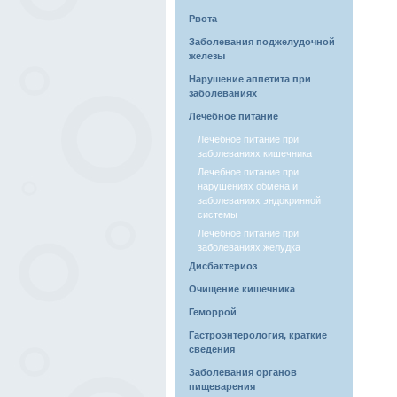
Рвота
Заболевания поджелудочной
железы
Нарушение аппетита при
заболеваниях
Лечебное питание
Лечебное питание при
заболеваниях кишечника
Лечебное питание при
нарушениях обмена и
заболеваниях эндокринной
системы
Лечебное питание при
заболеваниях желудка
Дисбактериоз
Очищение кишечника
Геморрой
Гастроэнтерология, краткие
сведения
Заболевания органов
пищеварения