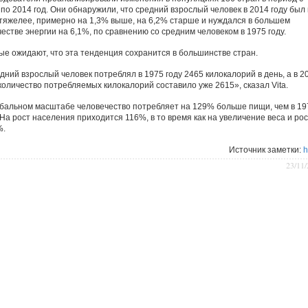
 по 2014 год. Они обнаружили, что средний взрослый человек в 2014 году был
тяжелее, примерно на 1,3% выше, на 6,2% старше и нуждался в большем
естве энергии на 6,1%, по сравнению со средним человеком в 1975 году.
ые ожидают, что эта тенденция сохранится в большинстве стран.
дний взрослый человек потреблял в 1975 году 2465 килокалорий в день, а в 2
 количество потребляемых килокалорий составило уже 2615», сказал Vita.
обальном масштабе человечество потребляет на 129% больше пищи, чем в 19
 На рост населения приходится 116%, в то время как на увеличение веса и ро
%.
Источник заметки:
h
23/11