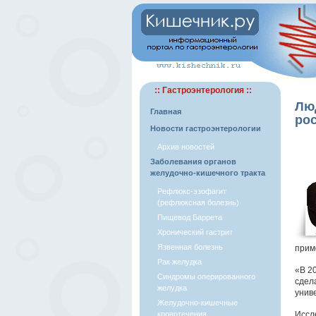
:: Гастроэнтерология ::
Лю
Главная
ро
Новости гастроэнтерологии
Архив новостей
Заболевания органов
желудочно-кишечного тракта
Рефлюкс-эзофагит
(рефлюксная болезнь)
Пищевод Баррета
Хронический гастрит
Язвенная болезнь
прим
Рак желудка
«В 2
Синдромы оперированного
сдела
желудка
унив
Желудочно-кишечные
кровотечения
Иссл