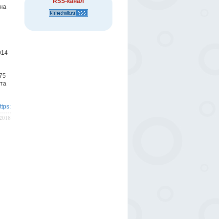
RSS-канал
 на
014
75
ста
ttps:
/2018