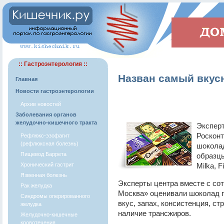
:: Гастроэнтерология ::
Назван самый вкус
Главная
Новости гастроэнтерологии
Архив новостей
Заболевания органов
желудочно-кишечного тракта
Экспер
Росконт
Рефлюкс-эзофагит
(рефлюксная болезнь)
шоколад
Пищевод Баррета
образцы
Хронический гастрит
Milka, F
Язвенная болезнь
Эксперты центра вместе с сот
Рак желудка
Москва» оценивали шоколад п
Синдромы оперированного
вкус, запах, консистенция, ст
желудка
наличие трансжиров.
Желудочно-кишечные
кровотечения