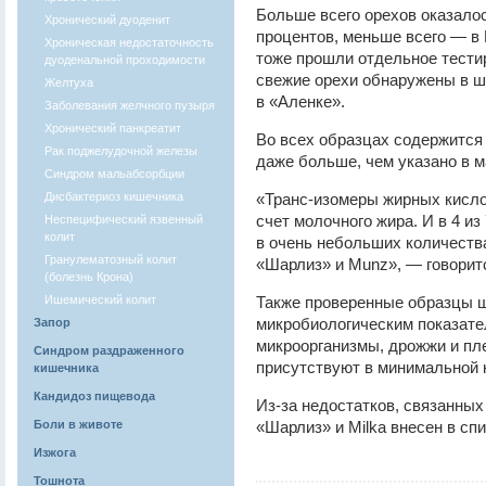
Больше всего орехов оказалос
Хронический дуоденит
процентов, меньше всего — в 
Хроническая недостаточность
тоже прошли отдельное тести
дуоденальной проходимости
свежие орехи обнаружены в шо
Желтуха
в «Аленке».
Заболевания желчного пузыря
Хронический панкреатит
Во всех образцах содержится 
Рак поджелудочной железы
даже больше, чем указано в м
Синдром мальабсорбции
Дисбактериоз кишечника
«Транс-изомеры жирных кисло
счет молочного жира. И в 4 из
Неспецифический язвенный
колит
в очень небольших количества
Гранулематозный колит
«Шарлиз» и Munz», — говорит
(болезнь Крона)
Ишемический колит
Также проверенные образцы 
микробиологическим показате
Запор
микроорганизмы, дрожжи и пле
Синдром раздраженного
присутствуют в минимальной 
кишечника
Кандидоз пищевода
Из-за недостатков, связанных 
Боли в животе
«Шарлиз» и Milka внесен в сп
Изжога
Тошнота