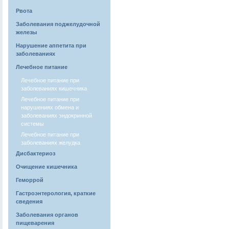
Рвота
Заболевания поджелудочной
железы
Нарушение аппетита при
заболеваниях
Лечебное питание
Лечебное питание при
заболеваниях кишечника
Лечебное питание при
нарушениях обмена и
заболеваниях эндокринной
системы
Лечебное питание при
заболеваниях желудка
Дисбактериоз
Очищение кишечника
Геморрой
Гастроэнтерология, краткие
сведения
Заболевания органов
пищеварения