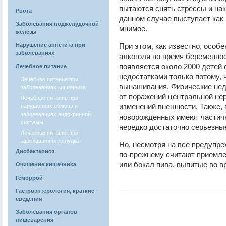
пытаются снять стрессы и на
Рвота
данном случае выступает как 
Заболевания поджелудочной
мнимое.
железы
Нарушение аппетита при
При этом, как известно, особ
заболеваниях
алкоголя во время беременнос
появляется около 2000 детей
Лечебное питание
недостатками только потому, 
Лечебное питание при
вынашивания. Физические нед
заболеваниях кишечника
от поражений центральной не
Лечебное питание при
изменений внешности. Также, 
нарушениях обмена и
заболеваниях эндокринной
новорожденных имеют частич
системы
нередко достаточно серьезны
Лечебное питание при
заболеваниях желудка
Но, несмотря на все предупре
Дисбактериоз
по-прежнему считают приемле
или бокал пива, выпитые во в
Очищение кишечника
Геморрой
Гастроэнтерология, краткие
сведения
Заболевания органов
пищеварения