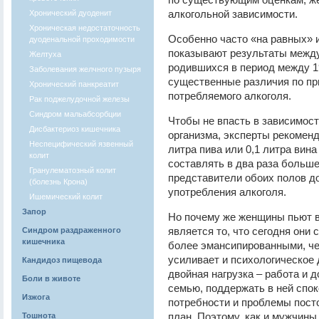
алкогольной зависимости.
Хронический дуоденит
Хроническая недостаточность
Особенно часто «на равных» 
дуоденальной проходимости
показывают результаты между
Желтуха
родившихся в период между 19
Заболевания желчного пузыря
существенные различия по пр
Хронический панкреатит
потребляемого алкоголя.
Рак поджелудочной железы
Синдром мальабсорбции
Чтобы не впасть в зависимост
Дисбактериоз кишечника
организма, эксперты рекомен
Неспецифический язвенный
литра пива или 0,1 литра вин
колит
составлять в два раза больш
Гранулематозный колит
представители обоих полов д
(болезнь Крона)
употребления алкоголя.
Ишемический колит
Запор
Но почему же женщины пьют в
является то, что сегодня они
Синдром раздраженного
кишечника
более эмансипированными, че
усиливает и психологическое
Кандидоз пищевода
двойная нагрузка – работа и 
Боли в животе
семью, поддержать в ней спок
Изжога
потребности и проблемы посто
план. Поэтому, как и мужчин
Тошнота