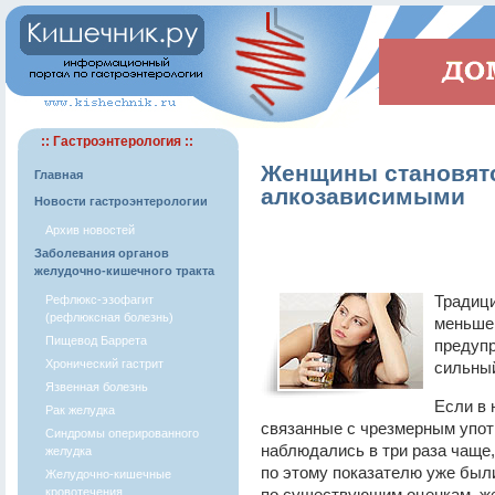
:: Гастроэнтерология ::
Женщины становятс
Главная
алкозависимыми
Новости гастроэнтерологии
Архив новостей
Заболевания органов
желудочно-кишечного тракта
Традици
Рефлюкс-эзофагит
(рефлюксная болезнь)
меньше,
Пищевод Баррета
предупр
Хронический гастрит
сильны
Язвенная болезнь
Если в 
Рак желудка
связанные с чрезмерным упот
Синдромы оперированного
наблюдались в три раза чаще,
желудка
по этому показателю уже был
Желудочно-кишечные
кровотечения
по существующим оценкам, ж