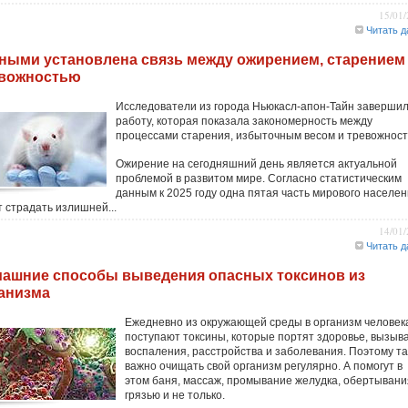
15/01
Читать д
ными установлена связь между ожирением, старением
вожностью
Исследователи из города Ньюкасл-апон-Тайн заверши
работу, которая показала закономерность между
процессами старения, избыточным весом и тревожност
Ожирение на сегодняшний день является актуальной
проблемой в развитом мире. Согласно статистическим
данным к 2025 году одна пятая часть мирового населе
т страдать излишней...
14/01
Читать д
ашние способы выведения опасных токсинов из
анизма
Ежедневно из окружающей среды в организм человек
поступают токсины, которые портят здоровье, вызыв
воспаления, расстройства и заболевания. Поэтому та
важно очищать свой организм регулярно. А помогут в
этом баня, массаж, промывание желудка, обертывани
грязью и не только.