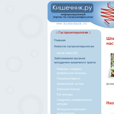
:: Гастроэнтерология ::
Шпи
Главная
нас
Новости гастроэнтерологии
Архив новостей
Заболевания органов
желудочно-кишечного тракта
Рефлюкс-эзофагит
(рефлюксная болезнь)
Пищевод Баррета
Хронический гастрит
есте
Язвенная болезнь
Рак желудка
Синдромы оперированного
Наз
желудка
Желудочно-кишечные
кровотечения