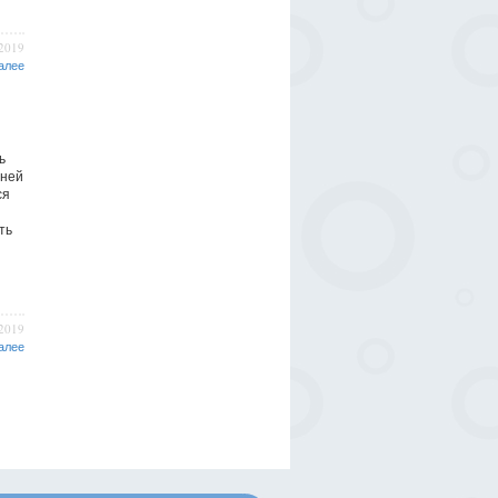
/2019
алее
ь
дней
ся
ть
/2019
алее