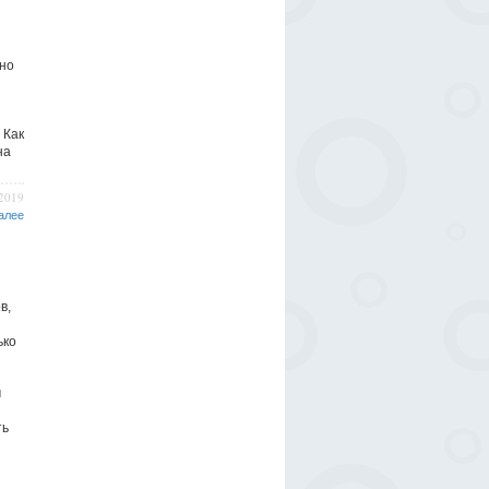
ьно
 Как
на
/2019
алее
в,
ько
м
ть