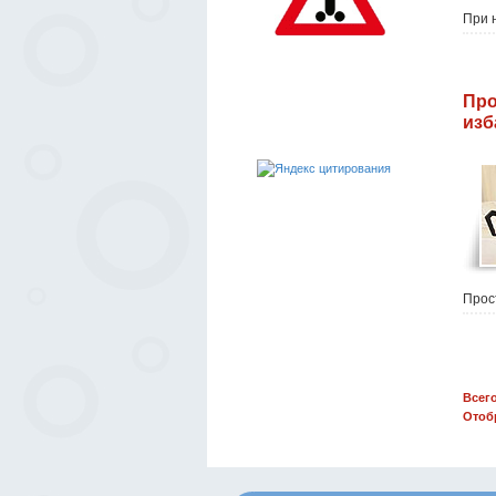
При н
Про
изб
Прос
Всего
Отоб