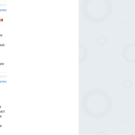
/2019
алее
 и
ли
ью.
ния
/2019
алее
а
ают
к
я