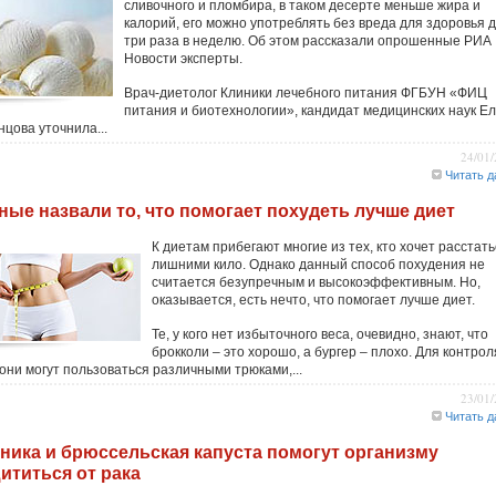
сливочного и пломбира, в таком десерте меньше жира и
калорий, его можно употреблять без вреда для здоровья д
три раза в неделю. Об этом рассказали опрошенные РИА
Новости эксперты.
Врач-диетолог Клиники лечебного питания ФГБУН «ФИЦ
питания и биотехнологии», кандидат медицинских наук Е
нцова уточнила...
24/01
Читать д
ные назвали то, что помогает похудеть лучше диет
К диетам прибегают многие из тех, кто хочет расстать
лишними кило. Однако данный способ похудения не
считается безупречным и высокоэффективным. Но,
оказывается, есть нечто, что помогает лучше диет.
Те, у кого нет избыточного веса, очевидно, знают, что
брокколи – это хорошо, а бургер – плохо. Для контрол
 они могут пользоваться различными трюками,...
23/01
Читать д
ника и брюссельская капуста помогут организму
ититься от рака