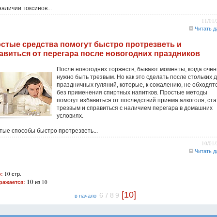
аличии токсинов...
11/01
Читать д
стые средства помогут быстро протрезветь и
авиться от перегара после новогодних праздников
После новогодних торжеств, бывают моменты, когда очен
нужно быть трезвым. Но как это сделать после стольких 
праздничных гуляний, которые, к сожалению, не обходят
без применения спиртных напитков. Простые методы
помогут избавиться от последствий приема алкоголя, ста
трезвым и справиться с наличием перегара в домашних
условиях.
тые способы быстро протрезветь...
10/01
Читать д
:
10 стр.
10
ражается:
из 10
[10]
6
7
8
9
в начало