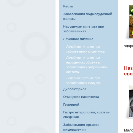
Рвота
Заболевания поджелудочной
железы
Нарушение аппетита при
заболеваниях
Лечебное питание
здоро
Лечебное питание при
заболеваниях кишечника
Лечебное питание при
нарушениях обмена и
заболеваниях эндокринной
Наз
системы
сво
Лечебное питание при
заболеваниях желудка
Дисбактериоз
Очищение кишечника
Геморрой
Гастроэнтерология, краткие
сведения
Заболевания органов
пищеварения
Мало 