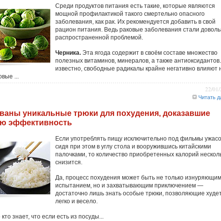
Среди продуктов питания есть такие, которые являются
мощной профилактикой такого смертельно опасного
заболевания, как рак. Их рекомендуется добавить в свой
рацион питания. Ведь раковые заболевания стали довол
распространенной проблемой.
Черника.
Эта ягода содержит в своём составе множество
полезных витаминов, минералов, а также антиоксидантов.
известно, свободные радикалы крайне негативно влияют 
вые ...
22/01
Читать д
ваны уникальные трюки для похудения, доказавшие
ю эффективность
Если употреблять пищу исключительно под фильмы ужасо
сидя при этом в углу стола и вооружившись китайскими
палочками, то количество приобретенных калорий нескол
снизится.
Да, процесс похудения может быть не только изнуряющи
испытанием, но и захватывающим приключением —
достаточно лишь знать особые трюки, позволяющие худе
легко и весело.
кто знает, что если есть из посуды...