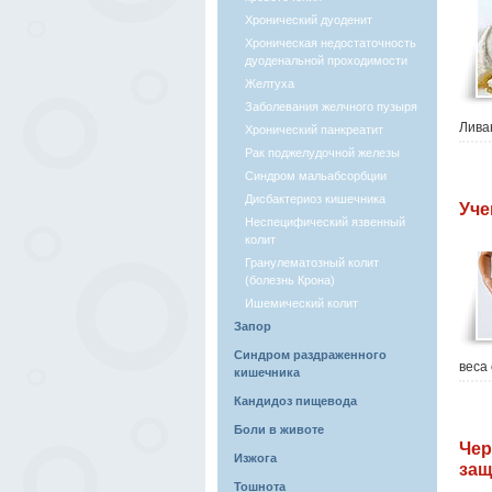
Хронический дуоденит
Хроническая недостаточность
дуоденальной проходимости
Желтуха
Заболевания желчного пузыря
Лива
Хронический панкреатит
Рак поджелудочной железы
Синдром мальабсорбции
Дисбактериоз кишечника
Уче
Неспецифический язвенный
колит
Гранулематозный колит
(болезнь Крона)
Ишемический колит
Запор
Синдром раздраженного
веса
кишечника
Кандидоз пищевода
Боли в животе
Чер
Изжога
защ
Тошнота