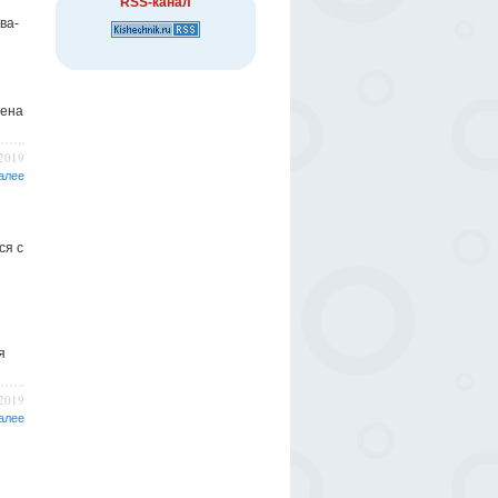
RSS-канал
ва-
лена
/2019
алее
ся с
я
/2019
алее