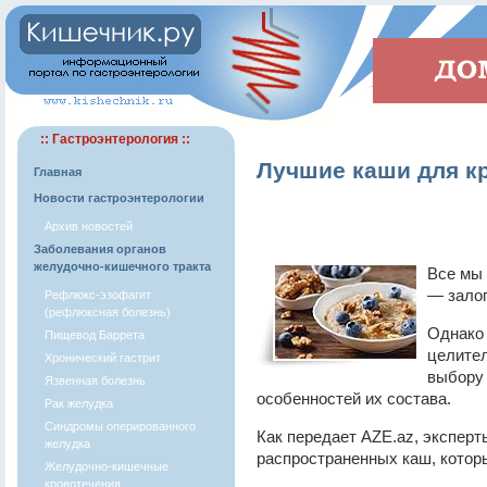
:: Гастроэнтерология ::
Лучшие каши для к
Главная
Новости гастроэнтерологии
Архив новостей
Заболевания органов
желудочно-кишечного тракта
Все мы 
— залог
Рефлюкс-эзофагит
(рефлюксная болезнь)
Однако
Пищевод Баррета
целител
Хронический гастрит
выбору 
Язвенная болезнь
особенностей их состава.
Рак желудка
Синдромы оперированного
Как передает AZE.az, эксперт
желудка
распространенных каш, котор
Желудочно-кишечные
кровотечения