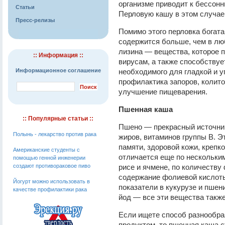
организме приводит к бессон
Статьи
Перловую кашу в этом случае 
Пресс-релизы
Помимо этого перловка богата
содержится больше, чем в люб
лизина — вещества, которое п
:: Информация ::
вирусам, а также способствуе
Информационное соглашение
необходимого для гладкой и у
профилактика запоров, колито
улучшение пищеварения.
Пшенная каша
:: Популярные статьи ::
Пшено — прекрасный источни
Полынь - лекарство против рака
жиров, витаминов группы В. 
памяти, здоровой кожи, крепк
Американские студенты с
отличается еще по нескольким
помощью генной инженерии
создают противораковое пиво
рисе и ячмене, по количеству
содержание фолиевой кислот
Йогурт можно использовать в
показатели в кукурузе и пшени
качестве профилактики рака
йод — все эти вещества также
Если ищете способ разнообра
продуктом, то пшенная каша 