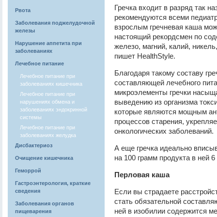
Гречка входит в разряд так н
Рвота
рекомендуются всеми педиатра
Заболевания поджелудочной
взрослым гречневая каша мож
железы
настоящий рекордсмен по сод
Нарушение аппетита при
железо, магний, калий, никель
заболеваниях
пишет HealthStyle.
Лечебное питание
Благодаря такому составу гре
Лечебное питание при
составляющей лечебного пита
заболеваниях кишечника
микроэлементы гречки насыща
Лечебное питание при
выведению из организма токси
нарушениях обмена и
заболеваниях эндокринной
которые являются мощным ан
системы
процессов старения, укрепляе
Лечебное питание при
онкологических заболеваний.
заболеваниях желудка
Дисбактериоз
А еще гречка идеально вписыв
на 100 грамм продукта в ней 6 
Очищение кишечника
Геморрой
Перловая каша
Гастроэнтерология, краткие
Если вы страдаете расстройс
сведения
стать обязательной составляю
Заболевания органов
ней в изобилии содержится ме
пищеварения