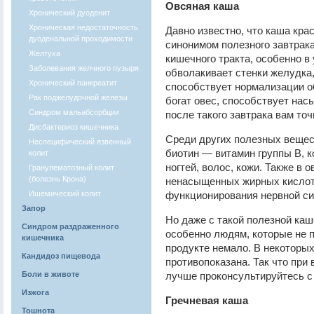
Овсяная каша
Хронический дуоденит
Хроническая недостаточность
Давно известно, что каша кра
дуоденальной проходимости
синонимом полезного завтрака
Желтуха
кишечного тракта, особенно в
Заболевания желчного пузыря
обволакивает стенки желудка,
Хронический панкреатит
способствует нормализации об
Рак поджелудочной железы
богат овес, способствует нас
Синдром мальабсорбции
после такого завтрака вам точ
Дисбактериоз кишечника
Среди других полезных вещес
Неспецифический язвенный
биотин — витамин группы В, к
колит
ногтей, волос, кожи. Также в 
Гранулематозный колит
(болезнь Крона)
ненасыщенных жирных кислот
Ишемический колит
функционирования нервной с
Запор
Но даже с такой полезной каш
Синдром раздраженного
особенно людям, которые не п
кишечника
продукте немало. В некоторы
Кандидоз пищевода
противопоказана. Так что при
Боли в животе
лучше проконсультируйтесь с
Изжога
Гречневая каша
Тошнота