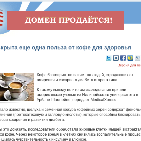
крыта еще одна польза от кофе для здоровья
Версия для пе
Кофе благоприятно влияет на людей, страдающих от
ожирения и сахарного диабета второго типа.
К такому выводу по итогам исследования пришли
американские ученые из Иллинойсского университета в
Урбане-Шампейне, передает MedicalXpress.
стало известно, шелуха и семенная кожура кофейных зерен содержат феноль
инения (протокатеховую и галловую кислоты), которые способны блокировать
ессы ожирения и развития диабета.
ы это доказать, исследователи обработали жировые клетки мышей экстракта
хи кофе. Через некоторое время в клетках снизились воспалительные проце
чшилась чувствительность к инсулину и глюкозе.