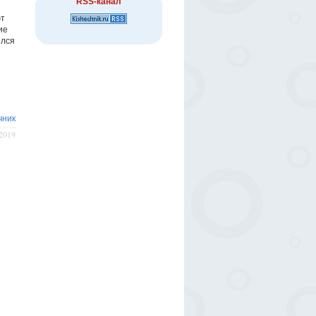
RSS-канал
ют
ие
ился
чник
/2019