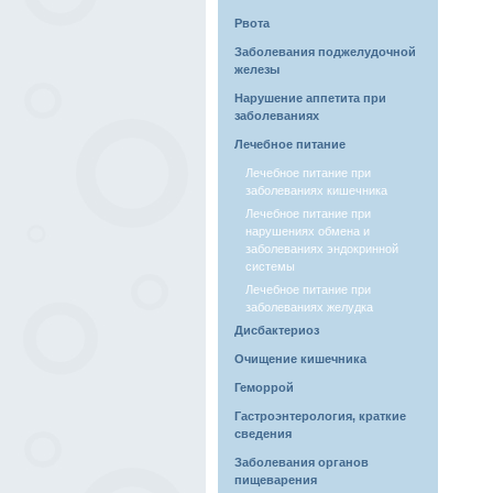
Рвота
Заболевания поджелудочной
железы
Нарушение аппетита при
заболеваниях
Лечебное питание
Лечебное питание при
заболеваниях кишечника
Лечебное питание при
нарушениях обмена и
заболеваниях эндокринной
системы
Лечебное питание при
заболеваниях желудка
Дисбактериоз
Очищение кишечника
Геморрой
Гастроэнтерология, краткие
сведения
Заболевания органов
пищеварения