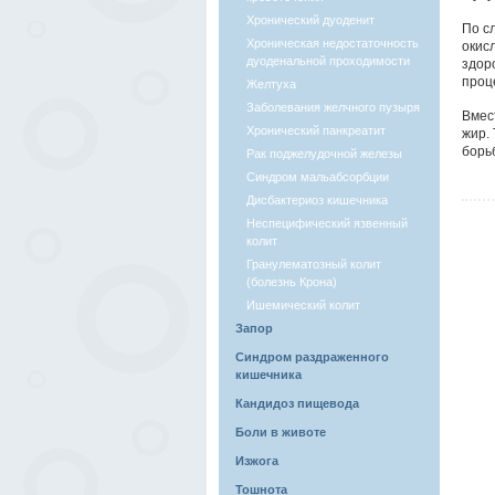
Хронический дуоденит
По с
Хроническая недостаточность
окис
дуоденальной проходимости
здор
проц
Желтуха
Заболевания желчного пузыря
Вмес
Хронический панкреатит
жир.
борь
Рак поджелудочной железы
Синдром мальабсорбции
Дисбактериоз кишечника
Неспецифический язвенный
колит
Гранулематозный колит
(болезнь Крона)
Ишемический колит
Запор
Синдром раздраженного
кишечника
Кандидоз пищевода
Боли в животе
Изжога
Тошнота