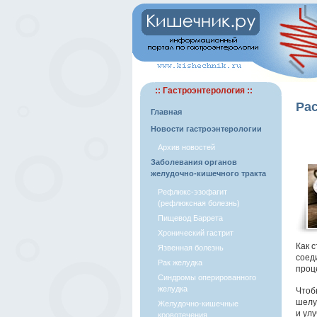
:: Гастроэнтерология ::
Рас
Главная
Новости гастроэнтерологии
Архив новостей
Заболевания органов
желудочно-кишечного тракта
Рефлюкс-эзофагит
(рефлюксная болезнь)
Пищевод Баррета
Хронический гастрит
Как 
Язвенная болезнь
соед
Рак желудка
проц
Синдромы оперированного
желудка
Чтоб
шелу
Желудочно-кишечные
и улу
кровотечения