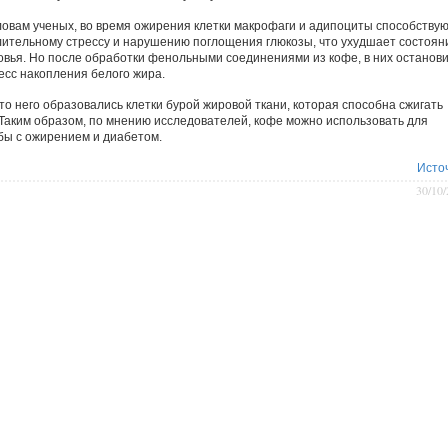
ловам ученых, во время ожирения клетки макрофаги и адипоциты способству
лительному стрессу и нарушению поглощения глюкозы, что ухудшает состоян
овья. Но после обработки фенольными соединениями из кофе, в них останов
есс накопления белого жира.
то него образовались клетки бурой жировой ткани, которая способна сжигать
 Таким образом, по мнению исследователей, кофе можно использовать для
бы с ожирением и диабетом.
Исто
30/10