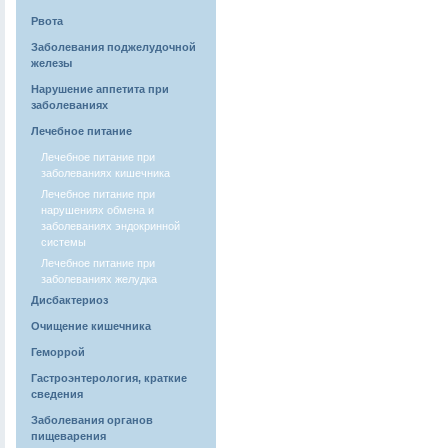
Рвота
Заболевания поджелудочной
железы
Нарушение аппетита при
заболеваниях
Лечебное питание
Лечебное питание при
заболеваниях кишечника
Лечебное питание при
нарушениях обмена и
заболеваниях эндокринной
системы
Лечебное питание при
заболеваниях желудка
Дисбактериоз
Очищение кишечника
Геморрой
Гастроэнтерология, краткие
сведения
Заболевания органов
пищеварения