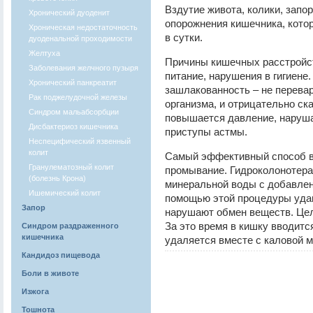
Вздутие живота, колики, запо
Хронический дуоденит
опорожнения кишечника, кото
Хроническая недостаточность
в сутки.
дуоденальной проходимости
Желтуха
Причины кишечных расстройст
Заболевания желчного пузыря
питание, нарушения в гигиене.
Хронический панкреатит
зашлакованность – не перева
Рак поджелудочной железы
организма, и отрицательно ск
Синдром мальабсорбции
повышается давление, наруш
Дисбактериоз кишечника
приступы астмы.
Неспецифический язвенный
колит
Самый эффективный способ в
Гранулематозный колит
промывание. Гидроколонотера
(болезнь Крона)
минеральной воды с добавлен
Ишемический колит
помощью этой процедуры удаю
Запор
нарушают обмен веществ. Цел
За это время в кишку вводитс
Синдром раздраженного
кишечника
удаляется вместе с каловой м
Кандидоз пищевода
Боли в животе
Изжога
Тошнота