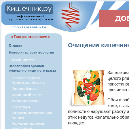
:: Гастроэнтерология ::
Очищение кишечник
Главная
Новости гастроэнтерологии
Архив новостей
Заболевания органов
желудочно-кишечного тракта
Зашлакова
целого ря
Рефлюкс-эзофагит
(рефлюксная болезнь)
приостано
Пищевод Баррета
прочистить
Хронический гастрит
Сбои в ра
Язвенная болезнь
коже, выз
Рак желудка
полностью нарушают работу ж
Синдромы оперированного
этих недугов желательно обрат
желудка
порядке.
Желудочно-кишечные
кровотечения