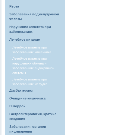
Рвота
Заболевания поджелудочной
железы
Нарушение аппетита при
заболеваниях
Лечебное питание
Лечебное питание при
заболеваниях кишечника
Лечебное питание при
нарушениях обмена и
заболеваниях эндокринной
системы
Лечебное питание при
заболеваниях желудка
Дисбактериоз
Очищение кишечника
Геморрой
Гастроэнтерология, краткие
сведения
Заболевания органов
пищеварения