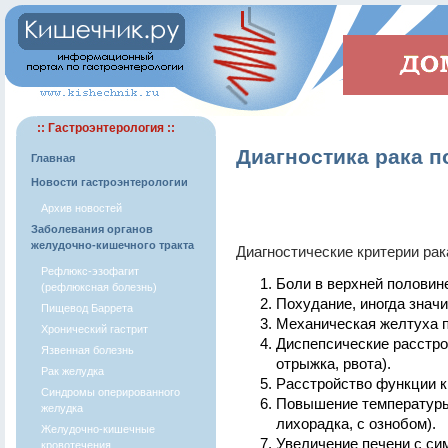
:: Гастроэнтерология ::
Диагностика рака 
Главная
Новости гастроэнтерологии
Архив новостей
Заболевания органов
желудочно-кишечного тракта
Диагностические критерии ра
Рефлюкс-эзофагит
Боли в верхней половин
(рефлюксная болезнь)
Похудание, иногда значи
Пищевод Баррета
Механическая желтуха п
Хронический гастрит
Диспепсические расстрой
Язвенная болезнь
отрыжка, рвота).
Рак желудка
Расстройство функции к
Синдромы оперированного
Повышение температуры
желудка
лихорадка, с ознобом).
Желудочно-кишечные
Увеличение печени с си
кровотечения