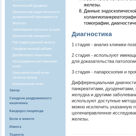
железы.
Хронический дуоденит
Данные эндоскопической
Хроническая недостаточность
холангиопанкреатографи
дуоденальной проходимости
томографии, диагностич
Желтуха
Заболевания желчного пузыря
Диагностика
Хронический панкреатит
Рак поджелудочной железы
1 стадия - анализ клиники поз
Синдром мальабсорбции
2 стадия - используют имеющ
Дисбактериоз кишечника
для доказательства патологии
Неспецифический язвенный
колит
3 стадия - лапароскопия и пр
Гранулематозный колит
(болезнь Крона)
Дифференциальная диагности
Ишемический колит
панкреатитами, дуоденитами, 
Запор
желудка и другими заболеван
Синдром раздраженного
используют доступные методы
кишечника
можно исключить указанную п
Кандидоз пищевода
целенаправленное исследован
железы.
Боли в животе
Изжога
Тошнота