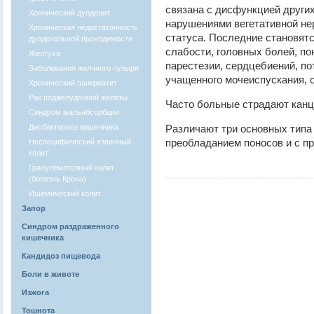
связана с дисфункцией других
Хронический дуоденит
нарушениями вегетативной не
Хроническая недостаточность
статуса. Последние становят
дуоденальной проходимости
слабости, головных болей, по
Желтуха
парестезии, сердцебиений, по
Заболевания желчного пузыря
учащенного мочеиспускания, с
Хронический панкреатит
Рак поджелудочной железы
Часто больные страдают кан
Синдром мальабсорбции
Дисбактериоз кишечника
Различают три основных типа 
преобладанием поносов и с п
Неспецифический язвенный
колит
Гранулематозный колит
(болезнь Крона)
Ишемический колит
Запор
Синдром раздраженного
кишечника
Кандидоз пищевода
Боли в животе
Изжога
Тошнота