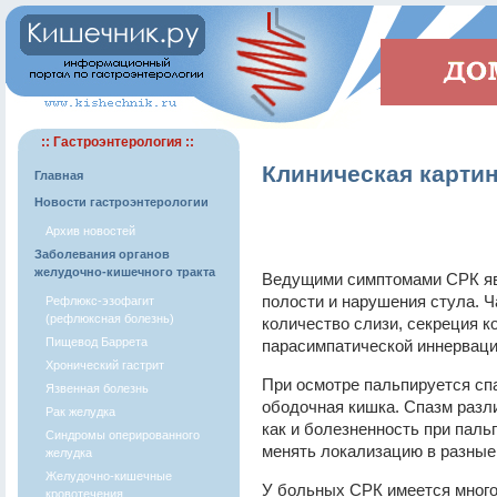
:: Гастроэнтерология ::
Клиническая карти
Главная
Новости гастроэнтерологии
Архив новостей
Заболевания органов
желудочно-кишечного тракта
Ведущими симптомами СРК яв
полости и нарушения стула. 
Рефлюкс-эзофагит
(рефлюксная болезнь)
количество слизи, секреция 
Пищевод Баррета
парасимпатической иннерваци
Хронический гастрит
При осмотре пальпируется сп
Язвенная болезнь
ободочная кишка. Спазм разл
Рак желудка
как и болезненность при паль
Синдромы оперированного
менять локализацию в разные
желудка
Желудочно-кишечные
У больных СРК имеется много
кровотечения