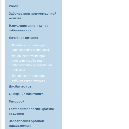
Рвота
Заболевания поджелудочной
железы
Нарушение аппетита при
заболеваниях
Лечебное питание
Лечебное питание при
заболеваниях кишечника
Лечебное питание при
нарушениях обмена и
заболеваниях эндокринной
системы
Лечебное питание при
заболеваниях желудка
Дисбактериоз
Очищение кишечника
Геморрой
Гастроэнтерология, краткие
сведения
Заболевания органов
пищеварения