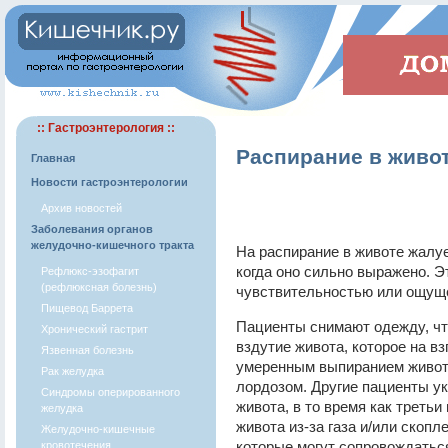
:: Гастроэнтерология ::
Распирание в живо
Главная
Новости гастроэнтерологии
Архив новостей
Заболевания органов
желудочно-кишечного тракта
На распирание в животе жалу
когда оно сильно выражено. Э
Рефлюкс-эзофагит
(рефлюксная болезнь)
чувствительностью или ощущ
Пищевод Баррета
Пациенты снимают одежду, ч
Хронический гастрит
вздутие живота, которое на в
Язвенная болезнь
умеренным выпиранием живо
Рак желудка
лордозом. Другие пациенты у
Синдромы оперированного
живота, в то время как третьи
желудка
живота из-за газа и/или скоп
Желудочно-кишечные
которые могут сопровождатьс
кровотечения