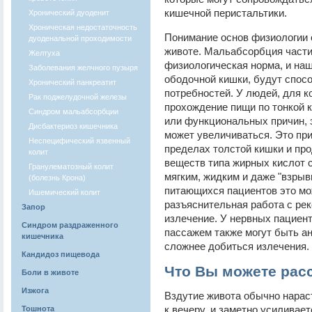
кишечной перистальтики.
Хронический дуоденит
Хроническая недостаточность
Понимание основ физиологии о
дуоденальной проходимости
животе. Мальабсорбция части
Желтуха
физиологическая норма, и на
Заболевания желчного пузыря
ободочной кишки, будут спосо
Хронический панкреатит
потребностей. У людей, для к
Рак поджелудочной железы
прохождение пищи по тонкой к
Синдром мальабсорбции
или функциональных причин, 
Дисбактериоз кишечника
может увеличиваться. Это пр
Неспецифический язвенный
пределах толстой кишки и про
колит
веществ типа жирных кислот с
Гранулематозный колит
мягким, жидким и даже "взры
(болезнь Крона)
питающихся пациентов это мо
Ишемический колит
разъяснительная работа с ре
Запор
излечение. У нервных пациен
Синдром раздраженного
пассажем также могут быть а
кишечника
сложнее добиться излечения.
Кандидоз пищевода
Что Вы можете расс
Боли в животе
Изжога
Вздутие живота обычно нараст
к вечеру, и заметно усиливает
Тошнота