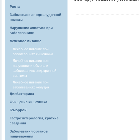
Рвота
Заболевания поджелудочной
железы
Нарушение аппетита при
заболеваниях
Лечебное питание
Лечебное питание при
заболеваниях кишечника
Лечебное питание при
нарушениях обмена и
заболеваниях эндокринной
системы
Лечебное питание при
заболеваниях желудка
Дисбактериоз
Очищение кишечника
Геморрой
Гастроэнтерология, краткие
сведения
Заболевания органов
пищеварения