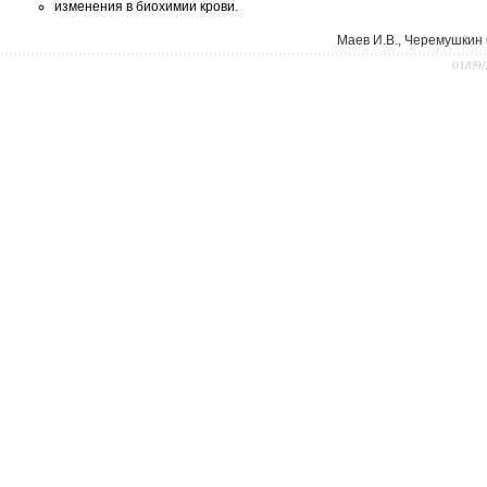
изменения в биохимии крови.
Maeв И.B., Чepемyшкин 
01/09