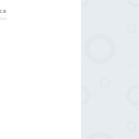
C.B.
/2006