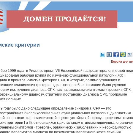
мские критерии
Версия для пе
ябре 1999 года, в Риме, во время VII Европейской гастроэнтерологической нед
ународная рабочая группа по изучению функциональной патологии ЖКТ
дила и приняла Римские критерии СРК, в которых, помимо уточнения и
лизации клинических критериев диагноза, особое внимание было уделено
ериям исключения диагноза СРК, так называемым симптомам «тревоги» СРК,
еренциальному диагнозу, стратегии постановки диагноза СРК, программе
ния больных.
99 году было дано следующее определение синдрома: СРК — это
ространённая биопсихосоциальная функциональная патология, диагностика
рой основывается на клинической оценке устойчивой совокупности симптомов
кие критерии I и II), относящихся к дистальным отделам кишечника, ограниче
ючением симптомов «тревоги», органических заболеваний и необходимостью
орного пересмотра диагноза по результатам первичного курса лечения.