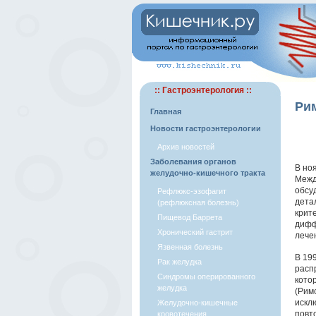
:: Гастроэнтерология ::
Ри
Главная
Новости гастроэнтерологии
Архив новостей
Заболевания органов
В но
желудочно-кишечного тракта
Межд
обсу
Рефлюкс-эзофагит
дета
(рефлюксная болезнь)
крит
Пищевод Баррета
дифф
Хронический гастрит
лече
Язвенная болезнь
В 19
Рак желудка
расп
Синдромы оперированного
кото
желудка
(Римс
искл
Желудочно-кишечные
повт
кровотечения