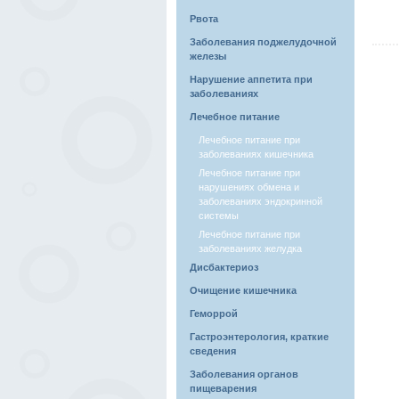
Рвота
Заболевания поджелудочной
железы
Нарушение аппетита при
заболеваниях
Лечебное питание
Лечебное питание при
заболеваниях кишечника
Лечебное питание при
нарушениях обмена и
заболеваниях эндокринной
системы
Лечебное питание при
заболеваниях желудка
Дисбактериоз
Очищение кишечника
Геморрой
Гастроэнтерология, краткие
сведения
Заболевания органов
пищеварения