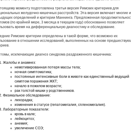
стоящему моменту подготовлена третья версия Римских критериев для
циональных желудочно-кишечных расстройств. Эта версия включает многие и
ыдущих определений и критерии Маннинга. Предложенная продолжительнос
томов (по крайней мере, 3 месяца в текущем году) обоснованно позволяет
льзовать время на дифференциальную диагностику и обследование.
едние Римские критерии определены в такой форме, что возможно их
льзование в отношении исследований, выполненных на основе предшествую
ериев.
томы, исключающие диагноз синдрома раздраженного кишечника:
Жалобы и анамнез:
немотивированная потеря массы тела;
ночная симптоматика;
постоянные интенсивные боли в животе как единственный ведущий
симптом поражения ЖКТ;
начало в пожилом возрасте;
рак толстой кишки у родственников.
Физикальное обследование:
лихорадка;
изменения в статусе (гепатомегалия, спленомегалия).
Лабораторные показатели:
кровь в кале;
лейкоцитоз;
анемия;
увеличение СОЭ;