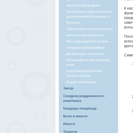
Хронический дуоденит
К на
Хроническая недостаточность
функ
дуоденальной проходимости
пред
симп
Желтуха
испо
Заболевания желчного пузыря
Хронический панкреатит
Посл
испо
Рак поджелудочной железы
крит
Синдром мальабсорбции
Дисбактериоз кишечника
Симп
Неспецифический язвенный
колит
Гранулематозный колит
(болезнь Крона)
Ишемический колит
Запор
Синдром раздраженного
кишечника
Кандидоз пищевода
Боли в животе
Изжога
Тошнота