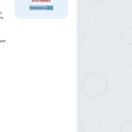
RSS-канал
з
ть
щих