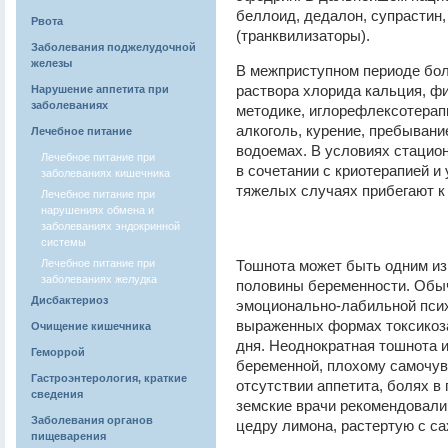
беллоид, дедалон, супрастин
Рвота
(транквилизаторы).
Заболевания поджелудочной
железы
В межприступном периоде бол
раствора хлорида кальция, ф
Нарушение аппетита при
заболеваниях
методике, иглорефлексотерап
алкоголь, курение, пребывани
Лечебное питание
водоемах. В условиях стацио
Лечебное питание при
в сочетании с криотерапией и
заболеваниях кишечника
тяжелых случаях прибегают к
Лечебное питание при
нарушениях обмена и
заболеваниях эндокринной
системы
Лечебное питание при
Тошнота может быть одним из 
заболеваниях желудка
половины беременности. Обыч
Дисбактериоз
эмоционально-лабильной психи
выраженных формах токсикоза
Очищение кишечника
дня. Неоднократная тошнота и
Геморрой
беременной, плохому самочув
Гастроэнтерология, краткие
отсутствии аппетита, болях в
сведения
земские врачи рекомендовали 
Заболевания органов
цедру лимона, растертую с сах
пищеварения