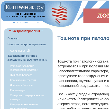
:: Гастроэнтерология ::
Тошнота при патоло
Главная
Новости гастроэнтерологии
Архив новостей
Заболевания органов
желудочно-кишечного тракта
Тошнота при патологии органа
встречается и при болезни М
Рефлюкс-эзофагит
(рефлюксная болезнь)
невоспалительного характера
Пищевод Баррета
приступами головокружения с
Хронический гастрит
равновесия, шумом в ушах и 
повышенной раздражительност
Язвенная болезнь
Рак желудка
Возникает у людей, страдающ
Синдромы оперированного
или систем (аллергические сос
желудка
атеросклероз, вегетососудист
Желудочно-кишечные
расстройства, климакс, разли
кровотечения