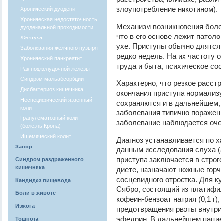
злоупотребление никотином).
Хронический дуоденит
Хроническая недостаточность
Механизм возникновения болез
дуоденальной проходимости
что в его основе лежит патол
Желтуха
ухе. Приступы обычно длятся 
Заболевания желчного пузыря
редко недель. На их частоту 
Хронический панкреатит
труда и быта, психическое со
Рак поджелудочной железы
Синдром мальабсорбции
Характерно, что резкое расст
Дисбактериоз кишечника
окончания приступа нормализу
Неспецифический язвенный
сохраняются и в дальнейшем,
колит
заболевания типично поражени
Гранулематозный колит
заболевание наблюдается оче
(болезнь Крона)
Ишемический колит
Диагноз устанавливается по 
Запор
данным исследования слуха (
приступа заключается в стро
Синдром раздраженного
кишечника
диете, назначают ножные горч
сосцевидного отростка. Для к
Кандидоз пищевода
Сябро, состоящий из платифилл
Боли в животе
кофеин-бензоат натрия (0,1 г),
Изжога
предотвращения рвоты внутри
эфедрин. В дальнейшем пацие
Тошнота