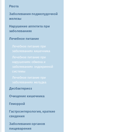
Рвота
Заболевания поджелудочной
железы
Нарушение аппетита при
заболеваниях
Лечебное питание
Лечебное питание при
заболеваниях кишечника
Лечебное питание при
нарушениях обмена и
заболеваниях эндокринной
системы
Лечебное питание при
заболеваниях желудка
Дисбактериоз
Очищение кишечника
Геморрой
Гастроэнтерология, краткие
сведения
Заболевания органов
пищеварения