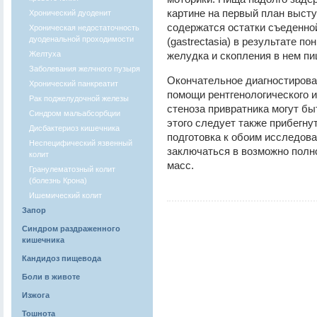
картине на первый план высту
Хронический дуоденит
содержатся остатки съеденно
Хроническая недостаточность
дуоденальной проходимости
(gastrectasia) в результате п
Желтуха
желудка и скопления в нем п
Заболевания желчного пузыря
Окончательное диагностирова
Хронический панкреатит
помощи рентгенологического 
Рак поджелудочной железы
стеноза привратника могут бы
Синдром мальабсорбции
этого следует также прибегну
Дисбактериоз кишечника
подготовка к обоим исследов
Неспецифический язвенный
заключаться в возможно пол
колит
масс.
Гранулематозный колит
(болезнь Крона)
Ишемический колит
Запор
Синдром раздраженного
кишечника
Кандидоз пищевода
Боли в животе
Изжога
Тошнота