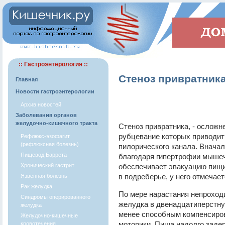
:: Гастроэнтерология ::
Стеноз привратник
Главная
Новости гастроэнтерологии
Архив новостей
Заболевания органов
желудочно-кишечного тракта
Стеноз привратника, - ослож
рубцевание которых приводи
Рефлюкс-эзофагит
(рефлюксная болезнь)
пилорического канала. Внача
Пищевод Баррета
благодаря гипертрофии мышеч
Хронический гастрит
обеспечивает эвакуацию пищи
в подреберье, у него отмечает
Язвенная болезнь
Рак желудка
По мере нарастания непроход
Синдромы оперированного
желудка в двенадцатиперстну
желудка
менее способным компенсиров
Желудочно-кишечные
моторики. Пища надолго задер
кровотечения