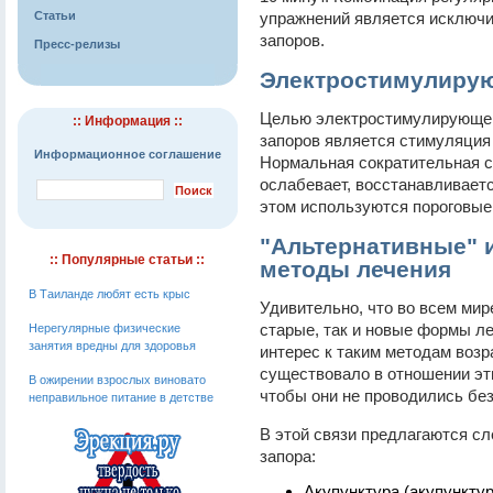
Статьи
упражнений является исключ
запоров.
Пресс-релизы
Электростимулиру
Целью электростимулирующей
:: Информация ::
запоров является стимуляция 
Информационное соглашение
Нормальная сократительная с
ослабевает, восстанавливает
этом используются пороговые
"Альтернативные" 
:: Популярные статьи ::
методы лечения
В Таиланде любят есть крыс
Удивительно, что во всем мир
старые, так и новые формы ле
Нерегулярные физические
занятия вредны для здоровья
интерес к таким методам возр
существовало в отношении эт
В ожирении взрослых виновато
чтобы они не проводились без
неправильное питание в детстве
В этой связи предлагаются с
запора:
Акупунктура (акупункту