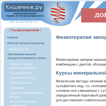
:: Гастроэнтерология ::
Физиотерапия запо
Главная
Новости гастроэнтерологии
Архив новостей
Заболевания органов
желудочно-кишечного тракта
Физиотерапия запоров оказыв
комбинации с диетой, обогащ
Рефлюкс-эзофагит
(рефлюксная болезнь)
Курсы минерально
Пищевод Баррета
Хронический гастрит
Физические методы лечения 
Язвенная болезнь
сульфатных вод, т.е. солезам
Рак желудка
солевые или смешанные с су
Синдромы оперированного
определённый пороговый уро
желудка
для достижения слабительного
Желудочно-кишечные
кровотечения