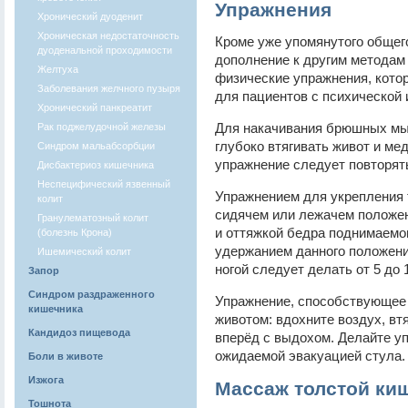
Упражнения
Хронический дуоденит
Хроническая недостаточность
Кроме уже упомянутого общег
дуоденальной проходимости
дополнение к другим методам
Желтуха
физические упражнения, кото
Заболевания желчного пузыря
для пациентов с психической 
Хронический панкреатит
Для накачивания брюшных мы
Рак поджелудочной железы
глубоко втягивать живот и мед
Синдром мальабсорбции
упражнение следует повторять
Дисбактериоз кишечника
Неспецифический язвенный
Упражнением для укрепления т
колит
сидячем или лежачем положен
Гранулематозный колит
и оттяжкой бедра поднимаемо
(болезнь Крона)
удержанием данного положени
Ишемический колит
ногой следует делать от 5 до 
Запор
Синдром раздраженного
Упражнение, способствующее 
кишечника
животом: вдохните воздух, вт
Кандидоз пищевода
вперёд с выдохом. Делайте уп
ожидаемой эвакуацией стула.
Боли в животе
Изжога
Массаж толстой ки
Тошнота