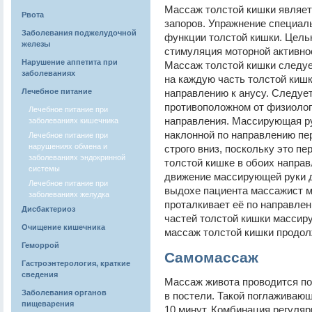
Массаж толстой кишки являет
Рвота
запоров. Упражнение специал
Заболевания поджелудочной
функции толстой кишки. Цель
железы
стимуляция моторной активно
Нарушение аппетита при
Массаж толстой кишки следуе
заболеваниях
на каждую часть толстой киш
Лечебное питание
направлению к анусу. Следует
противоположном от физиолог
Лечебное питание при
направления. Массирующая ру
заболеваниях кишечника
наклонной по направлению пер
Лечебное питание при
нарушениях обмена и
строго вниз, поскольку это п
заболеваниях эндокринной
толстой кишке в обоих напра
системы
движение массирующей руки д
Лечебное питание при
выдохе пациента массажист мя
заболеваниях желудка
проталкивает её по направлен
Дисбактериоз
частей толстой кишки массируе
Очищение кишечника
массаж толстой кишки продол
Геморрой
Самомассаж
Гастроэнтерология, краткие
сведения
Массаж живота проводится по 
Заболевания органов
в постели. Такой поглаживаю
пищеварения
10 минут. Комбинация регуляр