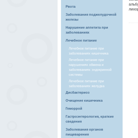
альб
Рвота
лихо
Заболевания поджелудочной
железы
Нарушение аппетита при
заболеваниях
Лечебное питание
Лечебное питание при
заболеваниях кишечника
Лечебное питание при
нарушениях обмена и
заболеваниях эндокринной
системы
Лечебное питание при
заболеваниях желудка
Дисбактериоз
Очищение кишечника
Геморрой
Гастроэнтерология, краткие
сведения
Заболевания органов
пищеварения