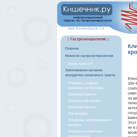
:: Гастроэнтерология ::
Кл
Главная
кр
Новости гастроэнтерологии
Архив новостей
Заболевания органов
желудочно-кишечного тракта
Клин
Рефлюкс-эзофагит
300-
(рефлюксная болезнь)
слаб
симп
Пищевод Баррета
на д
Хронический гастрит
легк
Язвенная болезнь
кате
сосу
Рак желудка
важн
Синдромы оперированного
Этот
желудка
ее в
Желудочно-кишечные
кров
кровотечения