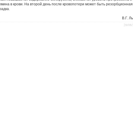
умина в крови. На второй день после кровопотери может быть резорбционная
радка.
В.Г. Л
28/08