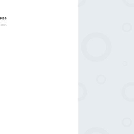
ычeв
/2006