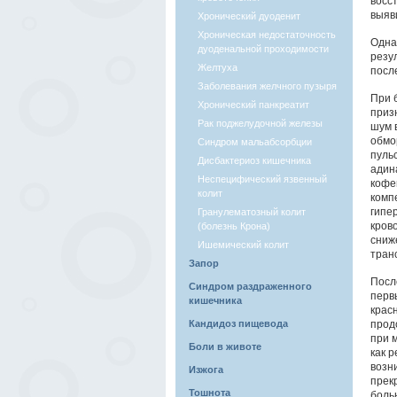
восс
выяв
Хронический дуоденит
Хроническая недостаточность
Одна
дуоденальной проходимости
резу
Желтуха
после
Заболевания желчного пузыря
При 
Хронический панкреатит
приз
Рак поджелудочной железы
шум 
обмо
Синдром мальабсорбции
пуль
Дисбактериоз кишечника
адин
Неспецифический язвенный
кофе
колит
комп
гипе
Гранулематозный колит
кров
(болезнь Крона)
сниж
Ишемический колит
тран
Запор
Посл
Синдром раздраженного
перв
кишечника
крас
Кандидоз пищевода
прод
при 
Боли в животе
как 
возн
Изжога
прек
Тошнота
боль