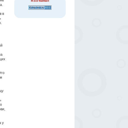
 не
RSS-канал
а.
в в
ь
.
ый
па
щих
Это
ем
цу
ь
то
ви,
а у