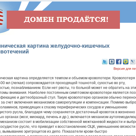
иническая картина желудочно-кишечных
овотечений
Версия для пе
ическая картина определяется темпом и объемом кровопотери. Кровопотеря
400 мл (легкая) сопровождается проходящей тошнотой, сухостью во рту,
остью, познабливанием. Если нет рвоты, то больной может не обратить на эт
томы внимания. Наиболее постоянным симптомом кровопотери является по
ефекацию и дегтеобразный стул. Такую кровопотерю организм обычно перено
о за счет включения механизмов саморегуляции и компенсации. Помимо выбр
холаминов, приводящих к спазму периферических сосудов и уменьшению
дистого русла, благодаря чему сохраняется достаточный кровоток в жизненно
ых органах (мозг, миокард, печень и др.), включается механизм аутогемодилюц
 механизм состоит в мобилизации собственной межтканевой жидкости и выбр
 сосудистое русло, что приводит к восстановлению ОЦК, уменьшению вязкости
и, вымыванию эритроцитов из депо. Показатели крови быстро