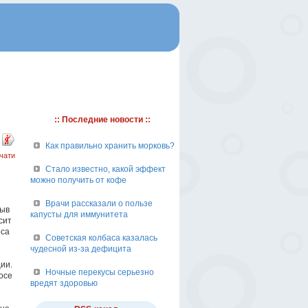
:: Последние новости ::
Как правильно хранить морковь?
чати
Стало известно, какой эффект
можно получить от кофе
и
Врачи рассказали о пользе
зыв
капусты для иммунитета
сит
оса
Советская колбаса казалась
чудесной из-за дефицита
ии.
Ночные перекусы серьезно
осе
вредят здоровью