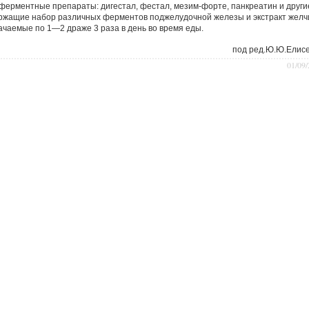
ферментные препараты: дигестал, фестал, мезим-форте, панкреатин и други
ржащие набор различных ферментов поджелудочной железы и экстракт желч
ачаемые по 1—2 драже 3 раза в день во время еды.
под ред.Ю.Ю.Eлиc
01/09