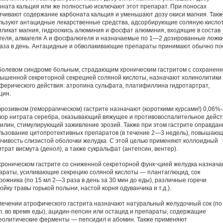
оната кальция или же полностью исключают этот препарат. При поносах
ичивают содержание карбоната кальция и уменьшают дозу окиси магния. Такж
льзуют антацидные лекарственные средства, адсорбирующие соляную кислот
иликат магния, гидроокись алюминия и фосфат алюминия, входящие в состав
геля, алмагеля А и фосфалюгеля и назначаемые по 1—2 дозированные ложки
аза в день. Антацидные и обволакивающие препараты принимают обычно по
болевом синдроме больным, страдающим хроническим гастритом с сохранен
вышенной секреторной секрецией соляной кислоты, назначают холинолитики
ферического действия: атропина сульфата, платифиллина гидротартрат,
цин.
эрозивном (геморрагическом) гастрите назначают (короткими курсами!) 0,06%
вор нитрата серебра, оказывающий вяжущее и противовоспалительное дейст
нилин, стимулирующий заживление эрозий. Также при этом гастрите оправдан
льзование цитопротективных препаратов (в течение 2—3 недель), повышаю
йчивость слизистой оболочки желудка. С этой целью применяют коллоидный
трат висмута (денол), а также сукральфат (антепсин, вентер).
хроническом гастрите со сниженной секреторной функ¬цией желудка назнач
араты, усиливающие секрецию соляной кислоты — плантаглюцид, сок
рожника (по 15 мл 2—3 раза в день за 30 мин до еды), различные горечи
ойку травы горькой полыни, настой корня одуванчика и т.д.).
лечении атрофического гастрита назначают натуральный желудочный сок (п
. л. во время еды), ацидин-пепсин или остацид и препараты, содержащие
еолитические ферменты — пепсидил и абомин. Также применяют