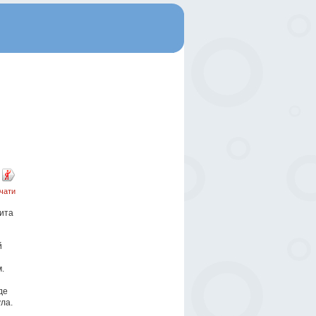
чати
ита
й
.
де
ла.