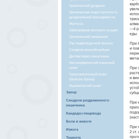
карб
Хронический дуоденит
увел
Хроническая недостаточность
испо
дуоденальной проходимости
трис
Желтуха
алма
—4 р
Заболевания желчного пузыря
еды.
Хронический панкреатит
Рак поджелудочной железы
При 
и по
Синдром мальабсорбции
пери
Дисбактериоз кишечника
мета
Неспецифический язвенный
колит
При 
раст
Гранулематозный колит
и ви
(болезнь Крона)
испо
Ишемический колит
усто
Запор
субци
Синдром раздраженного
При 
кишечника
преп
подо
Кандидоз пищевода
(наст
Боли в животе
При 
Изжога
2 ст
прот
Тошнота