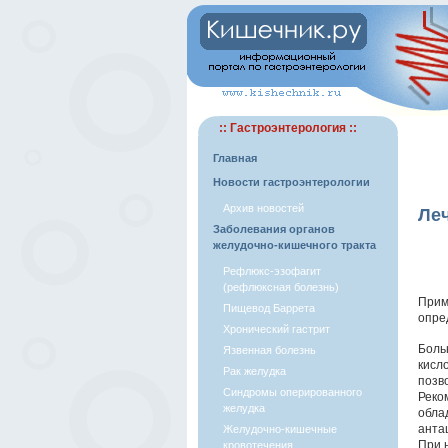
:: Гастроэнтерология ::
Главная
Новости гастроэнтерологии
Архив новостей
Леч
Заболевания органов
желудочно-кишечного тракта
Рефлюкс-эзофагит
(рефлюксная болезнь)
Прим
Пищевод Баррета
опре
Хронический гастрит
Боль
Язвенная болезнь
кисл
Рак желудка
позв
Синдромы оперированного
Реко
желудка
обла
анта
Желудочно-кишечные
При 
кровотечения