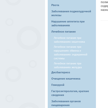
поли
Рвота
соде
назн
Заболевания поджелудочной
железы
Нарушение аппетита при
заболеваниях
Лечебное питание
Лечебное питание при
заболеваниях кишечника
Лечебное питание при
нарушениях обмена и
заболеваниях эндокринной
системы
Лечебное питание при
заболеваниях желудка
Дисбактериоз
Очищение кишечника
Геморрой
Гастроэнтерология, краткие
сведения
Заболевания органов
пищеварения