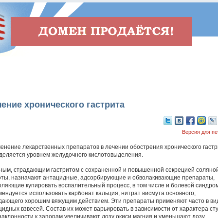
ение хронического гастрита
Версия для пе
енение лекарственных препаратов в лечении обострения хронического гастр
деляется уровнем желудочного кислотовыделения.
ным, страдающим гастритом с сохраненной и повышенной секрецией соляно
оты, назначают антацидные, адсорбирующие и обволакивающие препараты,
оляющие купировать воспалительный процесс, в том числе и болевой синдром
мендуется использовать карбонат кальция, нитрат висмута основного,
дающего хорошим вяжущим действием. Эти препараты применяют часто в ви
цидных взвесей. Состав их может варьировать в зависимости от характера сту
наклонности к запорам увеличивают дозу окиси магния и уменьшают дозу