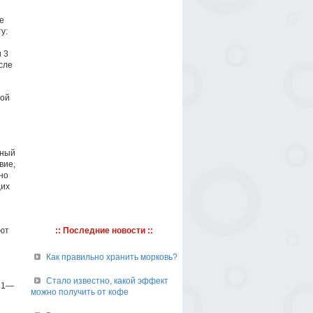
е
у:
 3
сле
ной
-ный
вие,
но
щих
ают
:: Последние новости ::
Как правильно хранить морковь?
Стало известно, какой эффект
о 1—
можно получить от кофе