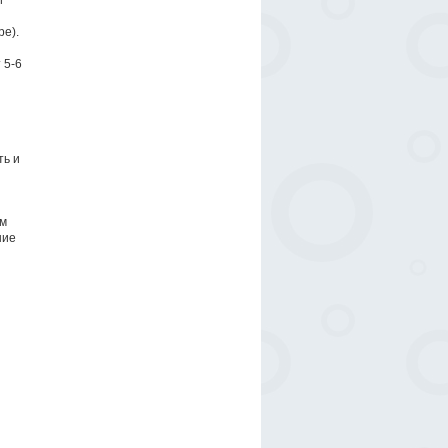
и
е).
 5-6
ть и
ом
ние