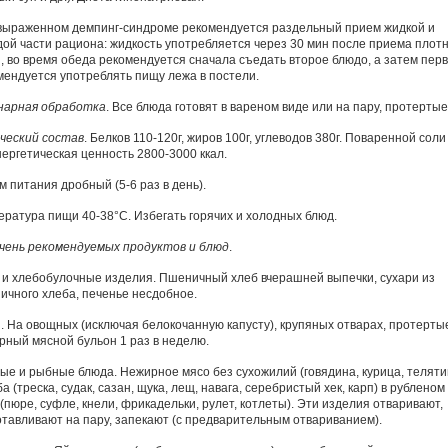
выраженном демпинг-синдроме рекомендуется раздельный прием жидкой и
дой части рациона: жидкость употребляется через 30 мин после приема плот
, во время обеда рекомендуется сначала съедать второе блюдо, а затем перв
мендуется употреблять пищу лежа в постели.
нарная обработка
. Все блюда готовят в вареном виде или на пару, протертые
ческий состав
. Белков 110-120г, жиров 100г, углеводов 380г. Поваренной соли
нергетическая ценность 2800-3000 ккал.
м питания дробный (5-6 раз в день).
ература пищи 40-38°С. Избегать горячих и холодных блюд.
чень рекомендуемых продуктов и блюд
.
 и хлебобулочные изделия. Пшеничный хлеб вчерашней выпечки, сухари из
ичного хлеба, печенье несдобное.
. На овощных (исключая белокочанную капусту), крупяных отварах, протерты
рный мясной бульон 1 раз в неделю.
ые и рыбные блюда. Нежирное мясо без сухожилий (говядина, курица, теляти
а (треска, судак, сазан, щука, лещ, навага, серебристый хек, карп) в рубленом
(пюре, суфле, кнели, фрикадельки, рулет, котлеты). Эти изделия отваривают,
отавливают на пару, запекают (с предварительным отвариванием).