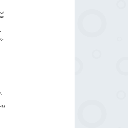
ной
ое.
.
 6-
е,
на)