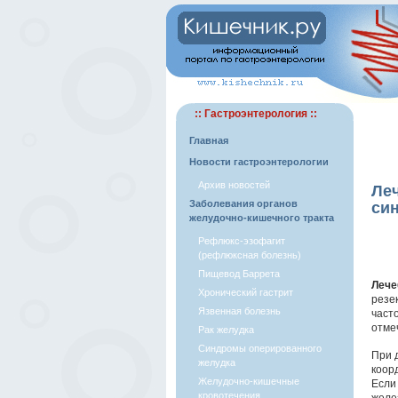
:: Гастроэнтерология ::
Главная
Новости гастроэнтерологии
Архив новостей
Ле
Заболевания органов
си
желудочно-кишечного тракта
Рефлюкс-эзофагит
(рефлюксная болезнь)
Пищевод Баррета
Лече
Хронический гастрит
резе
Язвенная болезнь
част
отме
Рак желудка
Синдромы оперированного
При 
желудка
коор
Желудочно-кишечные
Если
кровотечения