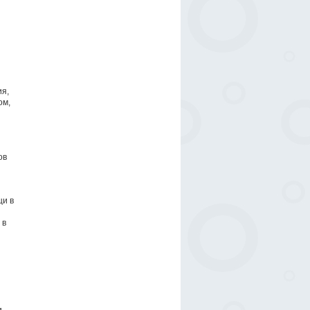
ия,
ом,
ов
щи в
 в