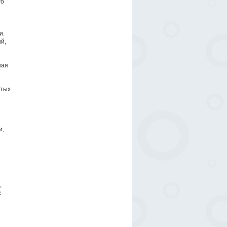
го
и.
й,
ная
ртых
и,
,
с