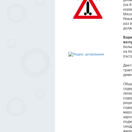
доба
(на 
норм
Мясн
Реко
раз 
долж
Вари
желу
боль
на б
(гаст
Диет
трак
демп
Обща
соде
легк
соде
реце
соде
жиро
акро
подж
синд
жирны