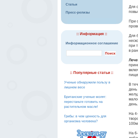
Статьи
Для 
повы
Пресс-релизы
При 
пров
:: Информация ::
Для 
неск
Информационное соглашение
при 
в ра
Лече
прин
вклю
:: Популярные статьи ::
пище
Ученые обнаружили пользу в
В те
лишнем весе
день
желу
Британские ученые молят:
мало
перестаньте готовить на
день.
растительном масле!
На 4
Грибы: в чем ценность для
твор
организма человека?
100м
На 6