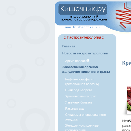
:: Гастроэнтерология ::
Главная
Новости гастроэнтерологии
Архив новостей
Кра
Заболевания органов
желудочно-кишечного тракта
Рефлюкс-эзофагит
(рефлюксная болезнь)
Пищевод Баррета
Хронический гастрит
Язвенная болезнь
Рак желудка
Синдромы оперированного
желудка
Neu5
Желудочно-кишечные
рако
кровотечения
прои