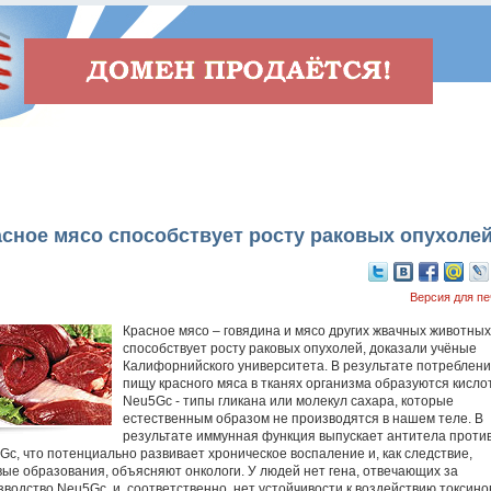
сное мясо способствует росту раковых опухоле
Версия для пе
Красное мясо – говядина и мясо других жвачных животных
способствует росту раковых опухолей, доказали учёные
Калифорнийского университета. В результате потреблени
пищу красного мяса в тканях организма образуются кисло
Neu5Gc - типы гликана или молекул сахара, которые
естественным образом не производятся в нашем теле. В
результате иммунная функция выпускает антитела проти
Gc, что потенциально развивает хроническое воспаление и, как следствие,
вые образования, объясняют онкологи. У людей нет гена, отвечающих за
зводство Neu5Gc, и, соответственно, нет устойчивости к воздействию токсино