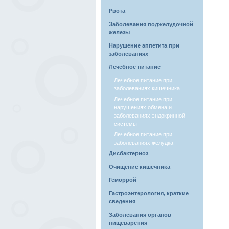
Рвота
Заболевания поджелудочной
железы
Нарушение аппетита при
заболеваниях
Лечебное питание
Лечебное питание при
заболеваниях кишечника
Лечебное питание при
нарушениях обмена и
заболеваниях эндокринной
системы
Лечебное питание при
заболеваниях желудка
Дисбактериоз
Очищение кишечника
Геморрой
Гастроэнтерология, краткие
сведения
Заболевания органов
пищеварения