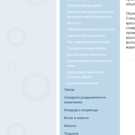
объя
Хронический дуоденит
Хроническая недостаточность
Опух
дуоденальной проходимости
Спец
Желтуха
крас
стим
Заболевания желчного пузыря
пров
Хронический панкреатит
крас
Рак поджелудочной железы
восп
жаре
Синдром мальабсорбции
Дисбактериоз кишечника
Неспецифический язвенный
колит
Гранулематозный колит
(болезнь Крона)
Ишемический колит
Запор
Синдром раздраженного
кишечника
Кандидоз пищевода
Боли в животе
Изжога
Тошнота