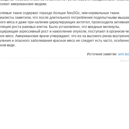
сняют американские медики.
олевые ткани содержат гораздо больше Neu5Gc, чем нормальные ткани.
иалисты заметили, что после длительного потребления подопытными мыша
ного мяса и даже при наличии циркулирующих антител, происходила активная
уляция роста раковых клеток. Было установлено, что вредные молекулы,
оцирующие агрессивный рост и накопление опухоли, поступают в организм ч
ное мясо. Американские врачи утверждают, что из-за высокого риска внутренн
аления и опасного заболевания красное мясо не следует есть часто, особенно
ном виде.
Источник заметки:
ami-tas
24/11