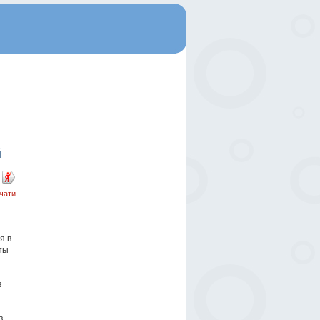
й
чати
 –
я в
ты
в
в,