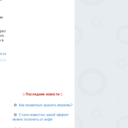
ми
ерез
его
 в
s.ru
/2008
:: Последние новости ::
Как правильно хранить морковь?
Стало известно, какой эффект
можно получить от кофе