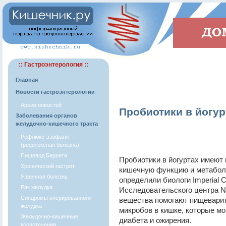
:: Гастроэнтерология ::
Главная
Новости гастроэнтерологии
Архив новостей
Пробиотики в йогур
Заболевания органов
желудочно-кишечного тракта
Рефлюкс-эзофагит
(рефлюксная болезнь)
Пищевод Баррета
Пробиотики в йогуртах имеют
Хронический гастрит
кишечную функцию и метаболи
Язвенная болезнь
определили биологи Imperial C
Рак желудка
Исследовательского центра Ne
Синдромы оперированного
вещества помогают пищеварит
желудка
микробов в кишке, которые мо
Желудочно-кишечные
диабета и ожирения.
кровотечения