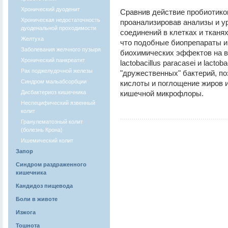
Хронический дуоденит
Сравнив действие пробиотико
Хроническая недостаточность
проанализировав анализы и у
дуоденальной проходимости
соединений в клетках и тканях
Желтуха
что подобные биопрепараты 
Заболевания желчного пузыря
биохимических эффектов на вс
Хронический панкреатит
lactobacillus paracasei и lacto
Рак поджелудочной железы
"дружественных" бактерий, п
Синдром мальабсорбции
кислоты и поглощение жиров 
Дисбактериоз кишечника
кишечной микрофлоры.
Неспецифический язвенный
колит
Гранулематозный колит
(болезнь Крона)
Ишемический колит
Запор
Синдром раздраженного
кишечника
Кандидоз пищевода
Боли в животе
Изжога
Тошнота