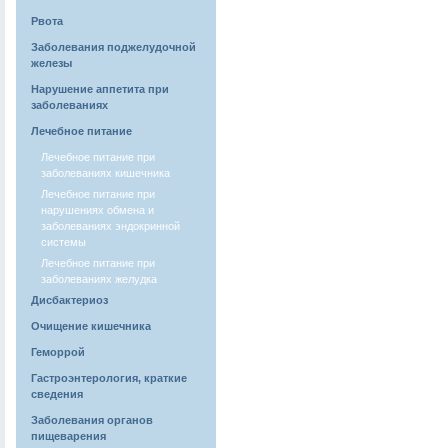
Рвота
Заболевания поджелудочной
железы
Нарушение аппетита при
заболеваниях
Лечебное питание
Лечебное питание при
заболеваниях кишечника
Лечебное питание при
нарушениях обмена и
заболеваниях эндокринной
системы
Лечебное питание при
заболеваниях желудка
Дисбактериоз
Очищение кишечника
Геморрой
Гастроэнтерология, краткие
сведения
Заболевания органов
пищеварения