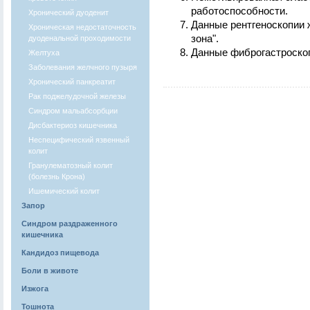
работоспособности.
Хронический дуоденит
Данные рентгеноскопии 
Хроническая недостаточность
зона".
дуоденальной проходимости
Данные фиброгастроскоп
Желтуха
Заболевания желчного пузыря
Хронический панкреатит
Рак поджелудочной железы
Синдром мальабсорбции
Дисбактериоз кишечника
Неспецифический язвенный
колит
Гранулематозный колит
(болезнь Крона)
Ишемический колит
Запор
Синдром раздраженного
кишечника
Кандидоз пищевода
Боли в животе
Изжога
Тошнота