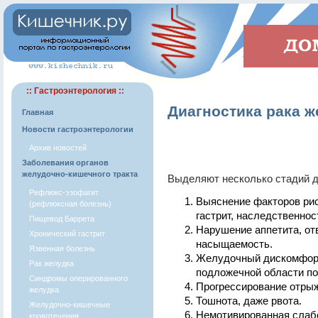
:: Гастроэнтерология ::
Диагностика рака ж
Главная
Новости гастроэнтерологии
Архив новостей
Заболевания органов
желудочно-кишечного тракта
Выделяют несколько стадий д
Рефлюкс-эзофагит
Выяснение факторов рис
(рефлюксная болезнь)
гастрит, наследственност
Пищевод Баррета
Нарушение аппетита, от
Хронический гастрит
насыщаемость.
Язвенная болезнь
Желудочный дискомфорт:
Рак желудка
подложечной области по
Синдромы оперированного
Прогрессирование отрыж
желудка
Тошнота, даже рвота.
Желудочно-кишечные
Немотивированная слабо
кровотечения