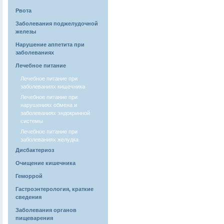
Рвота
Заболевания поджелудочной
железы
Нарушение аппетита при
заболеваниях
Лечебное питание
Лечебное питание при
заболеваниях кишечника
Лечебное питание при
нарушениях обмена и
заболеваниях эндокринной
системы
Лечебное питание при
заболеваниях желудка
Дисбактериоз
Очищение кишечника
Геморрой
Гастроэнтерология, краткие
сведения
Заболевания органов
пищеварения